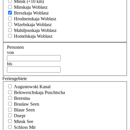
Minsk (+10 km)
Minskaja Woblasz
Breszkaja Woblasz
Hrodnenskaja Woblasz
Wizebskaja Woblasz
Mahiljouskaja Woblasz
Homelskaja Woblasz
Personen
von
bis
Feriengebiete
Augustowski Kanal
Beloweschskaja Puschtscha
Beresina
Braslaw Seen
Blaue Seen
Dnepr
Minsk See
Schloss Mir