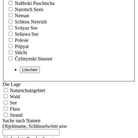
Naliboki Puschtscha
Narotsch Seen
Neman
Schloss Nesvizh
Svityaz See
Seliawa See
Polesie
Pripyat
Silichi
Čyhirynski Stausee
Die Lage
Naturschutzgebiet
Wald
See
Fluss
Strand
Suche nach Namen
Objektname, Schlüsselwörte usw