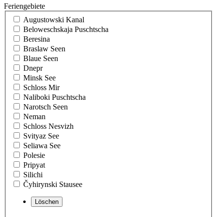
Feriengebiete
Augustowski Kanal
Beloweschskaja Puschtscha
Beresina
Braslaw Seen
Blaue Seen
Dnepr
Minsk See
Schloss Mir
Naliboki Puschtscha
Narotsch Seen
Neman
Schloss Nesvizh
Svityaz See
Seliawa See
Polesie
Pripyat
Silichi
Čyhirynski Stausee