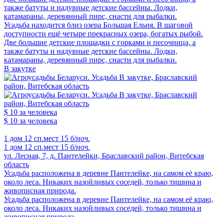
также батуты и надувные детские бассейны. Лодки,
катамараны, деревянный пирс, снасти для рыбалки.
Усадьба находится близ озера Большая Ельня. В шаговой
доступности ещё четыре прекрасных озера, богатых рыбой.
Две большие детские площадки с горками и песочница, а
также батуты и надувные детские бассейны. Лодки,
катамараны, деревянный пирс, снасти для рыбалки.
В закутке
$ 10
за человека
$ 10
за человека
1 дом
12 сп.мест
15 б/ноч.
1 дом
12 сп.мест
15 б/ноч.
ул. Лесная, 7, д. Пантелейки, Браславский район, Витебская
область
Усадьба расположена в деревне Пантелейке, на самом её краю,
около леса. Никаких назойливых соседей, только тишина и
живописная природа.
Усадьба расположена в деревне Пантелейке, на самом её краю,
около леса. Никаких назойливых соседей, только тишина и
живописная природа.