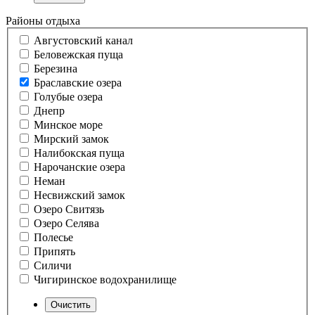
Районы отдыха
Августовский канал
Беловежская пуща
Березина
Браславские озера
Голубые озера
Днепр
Минское море
Мирский замок
Налибокская пуща
Нарочанские озера
Неман
Несвижский замок
Озеро Свитязь
Озеро Селява
Полесье
Припять
Силичи
Чигиринское водохранилище