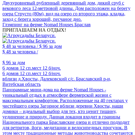
Двухуровневый рубленный деревянный дом, дикий сруб с
векового леса 12-метровой длины. Дом расположен на берегу
озера Струсто (80м), вид на озеро со второго этажа, кладка,
заход с берега хороший, песчаное дно.
Глэмпинг на ферме Nomad Houses Браслав
ПРИГЛАШАЕМ НА ОТДЫХ!
$ 48
за человека /
$ 96
за дом
$ 48
за человека /
$ 96
за дом
6 домов
12 сп.мест
12 б/ноч.
6 домов
12 сп.мест
12 б/ноч.
вблизи д.Хвосты, Далековский с/с. Браславский р-н,
Витебская область
Панорамные мини-дома на ферме Nomad Houses -
уникальный отдых в атмосфере фермерской жизни с
максимальным комфортом. Расположенные на 40 гектарах у
чистейшего озера Загорное вблизи деревни Хвосты, наши
домики – идеальный выбор для тех, кто ценит тишину,
уединение и природу. Данная локация входит в границы
Национального парка Браславские озера и отлично подходит
для ретритов, йоги, медитации и велосипедных прогулок. В
этом месте традиционные методы животноводства сочетаются