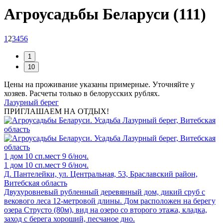
Агроусадьбы Беларуси (111)
1
2
3
4
5
6
Цены на проживание указаны примерные. Уточняйте у
хозяев. Расчеты только в белорусских рублях.
Лазурный берег
ПРИГЛАШАЕМ НА ОТДЫХ!
1 дом
10 сп.мест
9 б/ноч.
1 дом
10 сп.мест
9 б/ноч.
Д. Пантелейки, ул. Центральная, 53, Браславский район,
Витебская область
Двухуровневый рубленный деревянный дом, дикий сруб с
векового леса 12-метровой длины. Дом расположен на берегу
озера Струсто (80м), вид на озеро со второго этажа, кладка,
заход с берега хороший, песчаное дно.