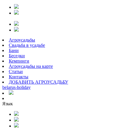
Агроусадьбы
Свадьба в усадьбе
Бани
Беседки
Кемпинги
Агроусадьбы на карте
Статьи
Контакты
ДОБАВИТЬ АГРОУСАДЬБУ
belarus
-
holiday
Язык