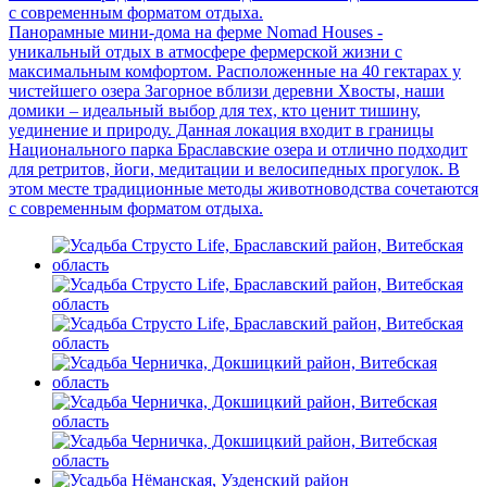
с современным форматом отдыха.
Панорамные мини-дома на ферме Nomad Houses -
уникальный отдых в атмосфере фермерской жизни с
максимальным комфортом. Расположенные на 40 гектарах у
чистейшего озера Загорное вблизи деревни Хвосты, наши
домики – идеальный выбор для тех, кто ценит тишину,
уединение и природу. Данная локация входит в границы
Национального парка Браславские озера и отлично подходит
для ретритов, йоги, медитации и велосипедных прогулок. В
этом месте традиционные методы животноводства сочетаются
с современным форматом отдыха.