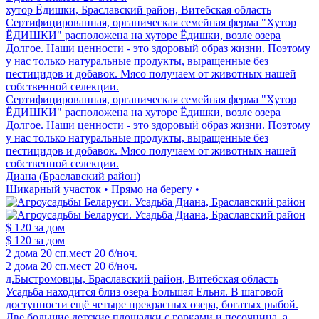
хутор Ёдишки, Браславский район, Витебская область
Сертифицированная, органическая семейная ферма "Хутор
ЁДИШКИ" расположена на хуторе Ёдишки, возле озера
Долгое. Наши ценности - это здоровый образ жизни. Поэтому
у нас только натуральные продукты, выращенные без
пестицидов и добавок. Мясо получаем от животных нашей
собственной селекции.
Сертифицированная, органическая семейная ферма "Хутор
ЁДИШКИ" расположена на хуторе Ёдишки, возле озера
Долгое. Наши ценности - это здоровый образ жизни. Поэтому
у нас только натуральные продукты, выращенные без
пестицидов и добавок. Мясо получаем от животных нашей
собственной селекции.
Диана (Браславский район)
Шикарный участок • Прямо на берегу •
$ 120
за дом
$ 120
за дом
2 дома
20 сп.мест
20 б/ноч.
2 дома
20 сп.мест
20 б/ноч.
д.Быстромовцы, Браславский район, Витебская область
Усадьба находится близ озера Большая Ельня. В шаговой
доступности ещё четыре прекрасных озера, богатых рыбой.
Две большие детские площадки с горками и песочница, а