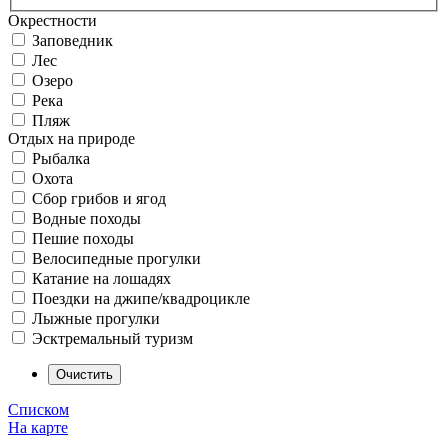
Окрестности
Заповедник
Лес
Озеро
Река
Пляж
Отдых на природе
Рыбалка
Охота
Сбор грибов и ягод
Водные походы
Пешие походы
Велосипедные прогулки
Катание на лошадях
Поездки на джипе/квадроцикле
Лыжные прогулки
Эсктремальный туризм
Списком
На карте