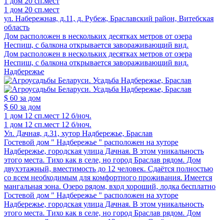
1 дом
20 сп.мест
1 дом
20 сп.мест
ул. Набережная, д.11, д. Рубеж, Браславский район, Витебская
область
Дом расположен в нескольких десятках метров от озера
Неспиш, с балкона открывается завораживающий вид.
Дом расположен в нескольких десятках метров от озера
Неспиш, с балкона открывается завораживающий вид.
Надбережье
$ 60
за дом
$ 60
за дом
1 дом
12 сп.мест
12 б/ноч.
1 дом
12 сп.мест
12 б/ноч.
Ул. Дачная, д.31, хутор Надбережье, Браслав
Гостевой дом " Надбережье " расположен на хуторе
Надбережье, городская улица Дачная. В этом уникальность
этого места. Тихо как в селе, но город Браслав рядом. Дом
двухэтажный, вместимость до 12 человек. Сдаётся полностью
со всем необходимым для комфортного проживания. Имеется
мангальная зона. Озеро рядом, вход хороший, лодка бесплатно
Гостевой дом " Надбережье " расположен на хуторе
Надбережье, городская улица Дачная. В этом уникальность
этого места. Тихо как в селе, но город Браслав рядом. Дом