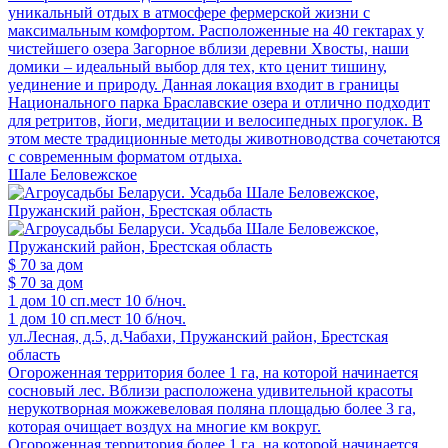
уникальный отдых в атмосфере фермерской жизни с
максимальным комфортом. Расположенные на 40 гектарах у
чистейшего озера Загорное вблизи деревни Хвосты, наши
домики – идеальный выбор для тех, кто ценит тишину,
уединение и природу. Данная локация входит в границы
Национального парка Браславские озера и отлично подходит
для ретритов, йоги, медитации и велосипедных прогулок. В
этом месте традиционные методы животноводства сочетаются
с современным форматом отдыха.
Шале Беловежское
$ 70
за дом
$ 70
за дом
1 дом
10 сп.мест
10 б/ноч.
1 дом
10 сп.мест
10 б/ноч.
ул.Лесная, д.5, д.Чабахи, Пружанский район, Брестская
область
Огороженная территория более 1 га, на которой начинается
сосновый лес. Вблизи расположена удивительной красоты
нерукотворная можжевеловая поляна площадью более 3 га,
которая очищает воздух на многие км вокруг.
Огороженная территория более 1 га, на которой начинается