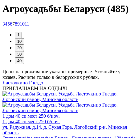
Агроусадьбы Беларуси (485)
3
4
5
6
7
8
9
10
11
Цены на проживание указаны примерные. Уточняйте у
хозяев. Расчеты только в белорусских рублях.
Ласточкино Гнездо
ПРИГЛАШАЕМ НА ОТДЫХ!
1 дом
40 сп.мест
250 б/ноч.
1 дом
40 сп.мест
250 б/ноч.
ул. Радужная, д.14, д. Сухая Гора, Логойский р-н, Минская
область