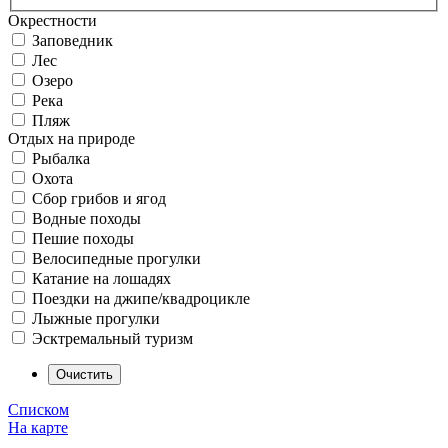
Окрестности
Заповедник
Лес
Озеро
Река
Пляж
Отдых на природе
Рыбалка
Охота
Сбор грибов и ягод
Водные походы
Пешие походы
Велосипедные прогулки
Катание на лошадях
Поездки на джипе/квадроцикле
Лыжные прогулки
Эсктремальный туризм
Списком
На карте