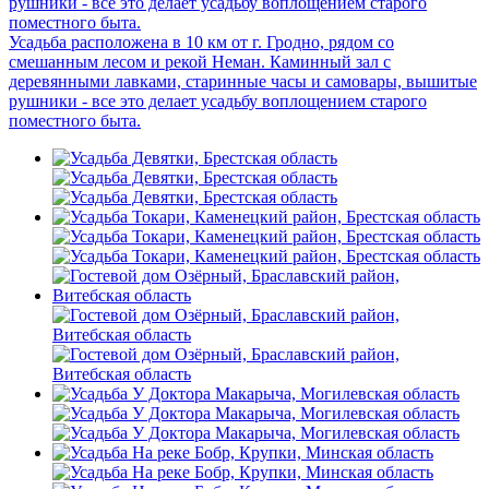
рушники - все это делает усадьбу воплощением старого
поместного быта.
Усадьба расположена в 10 км от г. Гродно, рядом со
смешанным лесом и рекой Неман. Каминный зал с
деревянными лавками, старинные часы и самовары, вышитые
рушники - все это делает усадьбу воплощением старого
поместного быта.