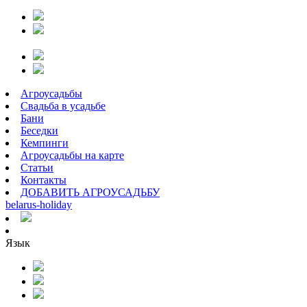
Агроусадьбы
Свадьба в усадьбе
Бани
Беседки
Кемпинги
Агроусадьбы на карте
Статьи
Контакты
ДОБАВИТЬ АГРОУСАДЬБУ
belarus
-
holiday
Язык