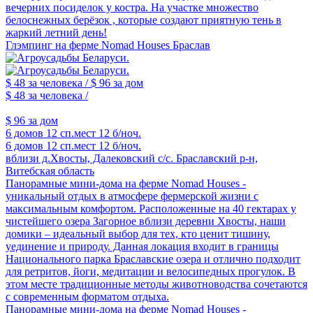
вечерних посиделок у костра. На участке множество
белоснежных берёзок , которые создают приятную тень в
жаркий летний день!
Глэмпинг на ферме Nomad Houses Браслав
$ 48
за человека /
$ 96
за дом
$ 48
за человека /
$ 96
за дом
6 домов
12 сп.мест
12 б/ноч.
6 домов
12 сп.мест
12 б/ноч.
вблизи д.Хвосты, Далековский с/с. Браславский р-н,
Витебская область
Панорамные мини-дома на ферме Nomad Houses -
уникальный отдых в атмосфере фермерской жизни с
максимальным комфортом. Расположенные на 40 гектарах у
чистейшего озера Загорное вблизи деревни Хвосты, наши
домики – идеальный выбор для тех, кто ценит тишину,
уединение и природу. Данная локация входит в границы
Национального парка Браславские озера и отлично подходит
для ретритов, йоги, медитации и велосипедных прогулок. В
этом месте традиционные методы животноводства сочетаются
с современным форматом отдыха.
Панорамные мини-дома на ферме Nomad Houses -