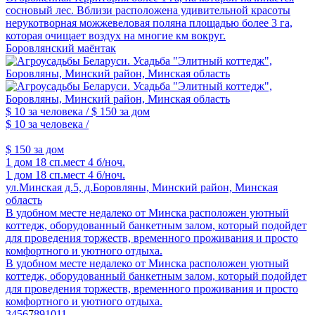
сосновый лес. Вблизи расположена удивительной красоты
нерукотворная можжевеловая поляна площадью более 3 га,
которая очищает воздух на многие км вокруг.
Боровлянский маёнтак
$ 10
за человека /
$ 150
за дом
$ 10
за человека /
$ 150
за дом
1 дом
18 сп.мест
4 б/ноч.
1 дом
18 сп.мест
4 б/ноч.
ул.Минская д.5, д.Боровляны, Минский район, Минская
область
В удобном месте недалеко от Минска расположен уютный
коттедж, оборудованный банкетным залом, который подойдет
для проведения торжеств, временного проживания и просто
комфортного и уютного отдыха.
В удобном месте недалеко от Минска расположен уютный
коттедж, оборудованный банкетным залом, который подойдет
для проведения торжеств, временного проживания и просто
комфортного и уютного отдыха.
3
4
5
6
7
8
9
10
11