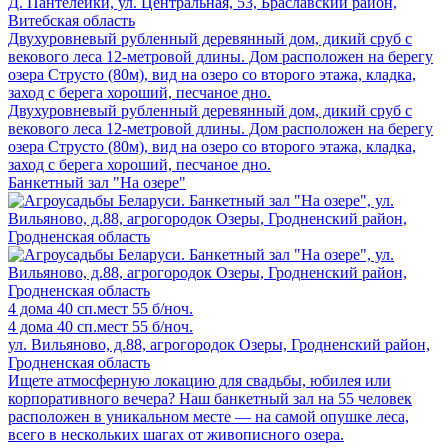
Д. Пантелейки, ул. Центральная, 53, Браславский район,
Витебская область
Двухуровневый рубленный деревянный дом, дикий сруб с
векового леса 12-метровой длины. Дом расположен на берегу
озера Струсто (80м), вид на озеро со второго этажа, кладка,
заход с берега хороший, песчаное дно.
Двухуровневый рубленный деревянный дом, дикий сруб с
векового леса 12-метровой длины. Дом расположен на берегу
озера Струсто (80м), вид на озеро со второго этажа, кладка,
заход с берега хороший, песчаное дно.
Банкетный зал "На озере"
4 дома
40 сп.мест
55 б/ноч.
4 дома
40 сп.мест
55 б/ноч.
ул. Вильяново, д.88, агрогородок Озеры, Гродненский район,
Гродненская область
Ищете атмосферную локацию для свадьбы, юбилея или
корпоративного вечера? Наш банкетный зал на 55 человек
расположен в уникальном месте — на самой опушке леса,
всего в нескольких шагах от живописного озера.