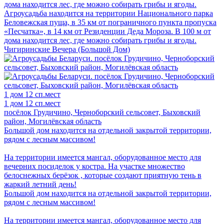
дома находится лес, где можно собирать грибы и ягоды.
Агроусадьба находится на территории Национального парка
Беловежская пуща, в 35 км от пограничного пункта пропуска
«Песчатка», в 14 км от Резиденции Деда Мороза. В 100 м от
дома находится лес, где можно собирать грибы и ягоды.
Чигиринские Вечера (Большой Дом)
1 дом
12 сп.мест
1 дом
12 сп.мест
посёлок Грудичино, Черноборский сельсовет, Быховский
район, Могилёвская область
Большой дом находится на отдельной закрытой территории,
рядом с лесным массивом!
На территории имеется мангал, оборудованное место для
вечерних посиделок у костра. На участке множество
белоснежных берёзок , которые создают приятную тень в
жаркий летний день!
Большой дом находится на отдельной закрытой территории,
рядом с лесным массивом!
На территории имеется мангал, оборудованное место для