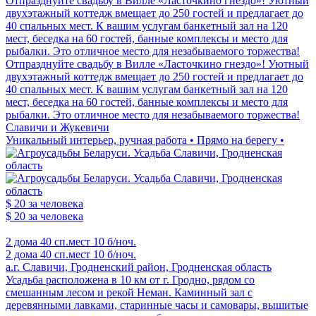
Отпразднуйте свадьбу в Вилле «Ласточкино гнездо»! Уютный
двухэтажный коттедж вмещает до 250 гостей и предлагает до
40 спальных мест. К вашим услугам банкетный зал на 120
мест, беседка на 60 гостей, банные комплексы и место для
рыбалки. Это отличное место для незабываемого торжества!
Отпразднуйте свадьбу в Вилле «Ласточкино гнездо»! Уютный
двухэтажный коттедж вмещает до 250 гостей и предлагает до
40 спальных мест. К вашим услугам банкетный зал на 120
мест, беседка на 60 гостей, банные комплексы и место для
рыбалки. Это отличное место для незабываемого торжества!
Славичи и Жукевичи
Уникальный интерьер, ручная работа • Прямо на берегу •
$ 20
за человека
$ 20
за человека
2 дома
40 сп.мест
10 б/ноч.
2 дома
40 сп.мест
10 б/ноч.
а.г. Славичи, Гродненский район, Гродненская область
Усадьба расположена в 10 км от г. Гродно, рядом со
смешанным лесом и рекой Неман. Каминный зал с
деревянными лавками, старинные часы и самовары, вышитые