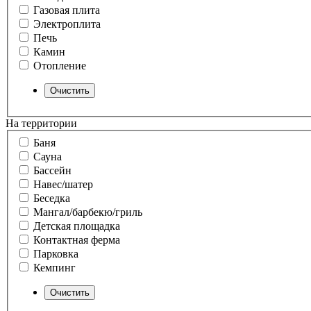
Газовая плита
Электроплита
Печь
Камин
Отопление
На территории
Баня
Сауна
Бассейн
Навес/шатер
Беседка
Мангал/барбекю/гриль
Детская площадка
Контактная ферма
Парковка
Кемпинг