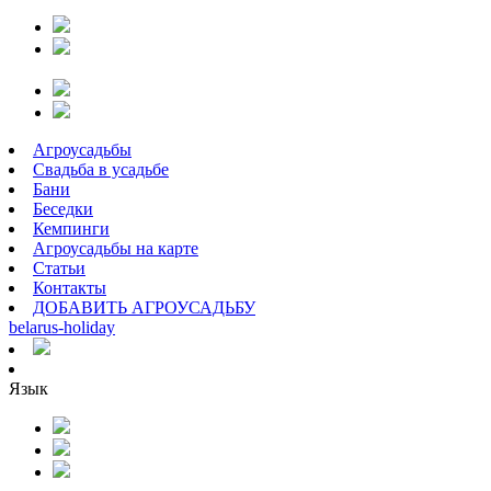
Агроусадьбы
Свадьба в усадьбе
Бани
Беседки
Кемпинги
Агроусадьбы на карте
Статьи
Контакты
ДОБАВИТЬ АГРОУСАДЬБУ
belarus
-
holiday
Язык