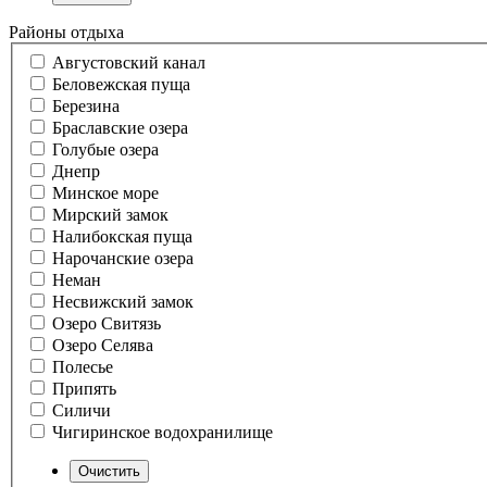
Районы отдыха
Августовский канал
Беловежская пуща
Березина
Браславские озера
Голубые озера
Днепр
Минское море
Мирский замок
Налибокская пуща
Нарочанские озера
Неман
Несвижский замок
Озеро Свитязь
Озеро Селява
Полесье
Припять
Силичи
Чигиринское водохранилище