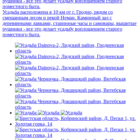
рушники - все это делает усадьбу воплощением старого
поместного быта.
Усадьба расположена в 10 км от г. Гродно, рядом со
смешанным лесом и рекой Неман. Каминный зал с
деревянными лавками, старинные часы и самовары, вышитые
рушники - все это делает усадьбу воплощением старого
поместного быта.