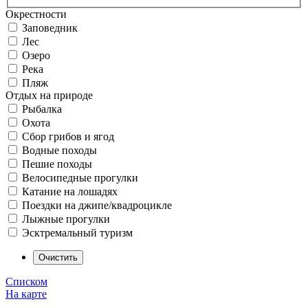
Окрестности
Заповедник
Лес
Озеро
Река
Пляж
Отдых на природе
Рыбалка
Охота
Сбор грибов и ягод
Водные походы
Пешие походы
Велосипедные прогулки
Катание на лошадях
Поездки на джипе/квадроцикле
Лыжные прогулки
Эсктремальный туризм
Списком
На карте