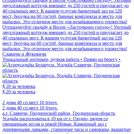
Отпразднуйте свадьбу в Вилле «Ласточкино гнездо»! Уютный
двухэтажный коттедж вмещает до 250 гостей и предлагает до
40 спальных мест. К вашим услугам банкетный зал на 120
мест, беседка на 60 гостей, банные комплексы и место для
рыбалки. Это отличное место для незабываемого торжества!
Отпразднуйте свадьбу в Вилле «Ласточкино гнездо»! Уютный
двухэтажный коттедж вмещает до 250 гостей и предлагает до
40 спальных мест. К вашим услугам банкетный зал на 120
мест, беседка на 60 гостей, банные комплексы и место для
рыбалки. Это отличное место для незабываемого торжества!
Славичи и Жукевичи
Уникальный интерьер, ручная работа • Прямо на берегу •
$ 20
за человека
$ 20
за человека
2 дома
40 сп.мест
10 б/ноч.
2 дома
40 сп.мест
10 б/ноч.
а.г. Славичи, Гродненский район, Гродненская область
Усадьба расположена в 10 км от г. Гродно, рядом со
смешанным лесом и рекой Неман. Каминный зал с
деревянными лавками, старинные часы и самовары, вышитые