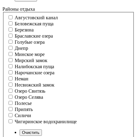
Районы отдыха
Августовский канал
Беловежская пуща
Березина
Браславские озера
Голубые озера
Днепр
Минское море
Мирский замок
Налибокская пуща
Нарочанские озера
Неман
Несвижский замок
Озеро Свитязь
Озеро Селява
Полесье
Припять
Силичи
Чигиринское водохранилище