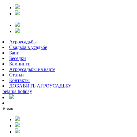
Агроусадьбы
Свадьба в усадьбе
Бани
Беседки
Кемпинги
Агроусадьбы на карте
Статьи
Контакты
ДОБАВИТЬ АГРОУСАДЬБУ
belarus
-
holiday
Язык