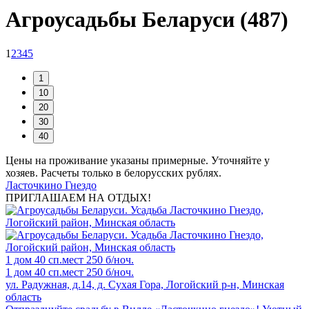
Агроусадьбы Беларуси (487)
1
2
3
4
5
Цены на проживание указаны примерные. Уточняйте у
хозяев. Расчеты только в белорусских рублях.
Ласточкино Гнездо
ПРИГЛАШАЕМ НА ОТДЫХ!
1 дом
40 сп.мест
250 б/ноч.
1 дом
40 сп.мест
250 б/ноч.
ул. Радужная, д.14, д. Сухая Гора, Логойский р-н, Минская
область