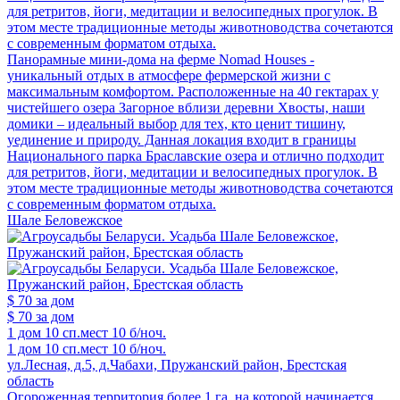
для ретритов, йоги, медитации и велосипедных прогулок. В
этом месте традиционные методы животноводства сочетаются
с современным форматом отдыха.
Панорамные мини-дома на ферме Nomad Houses -
уникальный отдых в атмосфере фермерской жизни с
максимальным комфортом. Расположенные на 40 гектарах у
чистейшего озера Загорное вблизи деревни Хвосты, наши
домики – идеальный выбор для тех, кто ценит тишину,
уединение и природу. Данная локация входит в границы
Национального парка Браславские озера и отлично подходит
для ретритов, йоги, медитации и велосипедных прогулок. В
этом месте традиционные методы животноводства сочетаются
с современным форматом отдыха.
Шале Беловежское
$ 70
за дом
$ 70
за дом
1 дом
10 сп.мест
10 б/ноч.
1 дом
10 сп.мест
10 б/ноч.
ул.Лесная, д.5, д.Чабахи, Пружанский район, Брестская
область
Огороженная территория более 1 га, на которой начинается