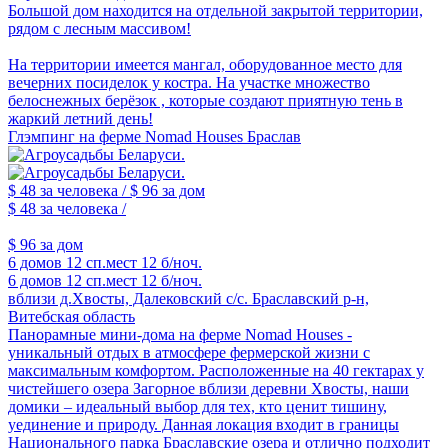
Большой дом находится на отдельной закрытой территории,
рядом с лесным массивом!
На территории имеется мангал, оборудованное место для
вечерних посиделок у костра. На участке множество
белоснежных берёзок , которые создают приятную тень в
жаркий летний день!
Глэмпинг на ферме Nomad Houses Браслав
$ 48
за человека /
$ 96
за дом
$ 48
за человека /
$ 96
за дом
6 домов
12 сп.мест
12 б/ноч.
6 домов
12 сп.мест
12 б/ноч.
вблизи д.Хвосты, Далековский с/с. Браславский р-н,
Витебская область
Панорамные мини-дома на ферме Nomad Houses -
уникальный отдых в атмосфере фермерской жизни с
максимальным комфортом. Расположенные на 40 гектарах у
чистейшего озера Загорное вблизи деревни Хвосты, наши
домики – идеальный выбор для тех, кто ценит тишину,
уединение и природу. Данная локация входит в границы
Национального парка Браславские озера и отлично подходит