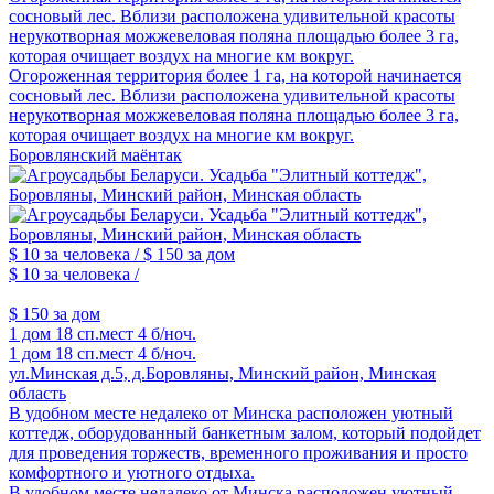
сосновый лес. Вблизи расположена удивительной красоты
нерукотворная можжевеловая поляна площадью более 3 га,
которая очищает воздух на многие км вокруг.
Огороженная территория более 1 га, на которой начинается
сосновый лес. Вблизи расположена удивительной красоты
нерукотворная можжевеловая поляна площадью более 3 га,
которая очищает воздух на многие км вокруг.
Боровлянский маёнтак
$ 10
за человека /
$ 150
за дом
$ 10
за человека /
$ 150
за дом
1 дом
18 сп.мест
4 б/ноч.
1 дом
18 сп.мест
4 б/ноч.
ул.Минская д.5, д.Боровляны, Минский район, Минская
область
В удобном месте недалеко от Минска расположен уютный
коттедж, оборудованный банкетным залом, который подойдет
для проведения торжеств, временного проживания и просто
комфортного и уютного отдыха.
В удобном месте недалеко от Минска расположен уютный