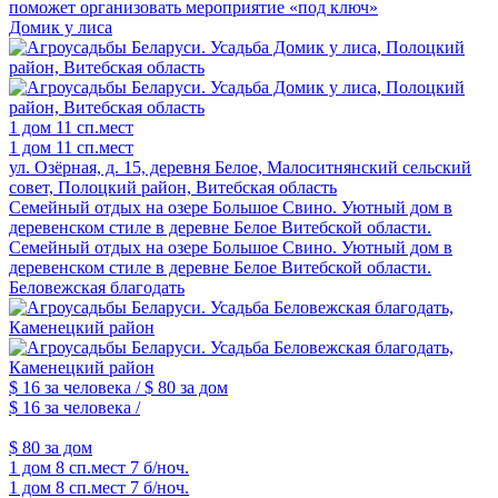
поможет организовать мероприятие «под ключ»
Домик у лиса
1 дом
11 сп.мест
1 дом
11 сп.мест
ул. Озёрная, д. 15, деревня Белое, Малоситнянский сельский
совет, Полоцкий район, Витебская область
Семейный отдых на озере Большое Свино. Уютный дом в
деревенском стиле в деревне Белое Витебской области.
Семейный отдых на озере Большое Свино. Уютный дом в
деревенском стиле в деревне Белое Витебской области.
Беловежская благодать
$ 16
за человека /
$ 80
за дом
$ 16
за человека /
$ 80
за дом
1 дом
8 сп.мест
7 б/ноч.
1 дом
8 сп.мест
7 б/ноч.