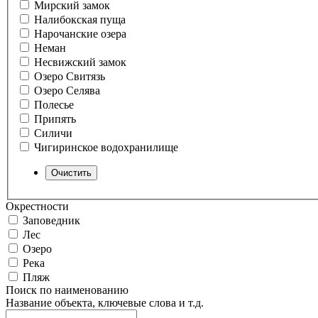
Мирский замок
Налибокская пуща
Нарочанские озера
Неман
Несвижский замок
Озеро Свитязь
Озеро Селява
Полесье
Припять
Силичи
Чигиринское водохранилище
Окрестности
Заповедник
Лес
Озеро
Река
Пляж
Поиск по наименованию
Название объекта, ключевые слова и т.д.