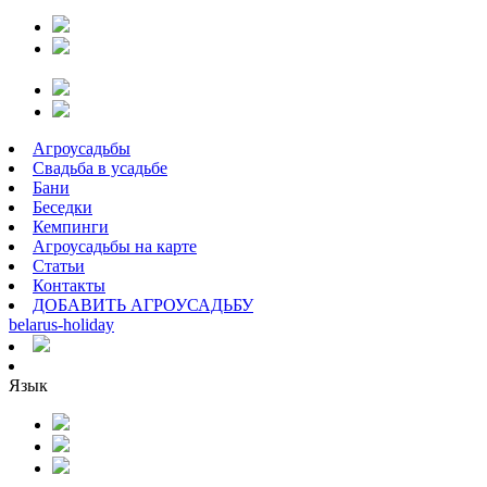
Агроусадьбы
Свадьба в усадьбе
Бани
Беседки
Кемпинги
Агроусадьбы на карте
Статьи
Контакты
ДОБАВИТЬ АГРОУСАДЬБУ
belarus
-
holiday
Язык