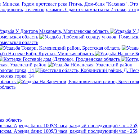
т Минска. Рядом протекает река Птичь. Дом-баня "Каханая". Это
олодильник, телевизор, камин. Сдаются комнаты на 2 этаже, с 
ая область
ском. Аренда бани: 100$/3 часа, каждый последующий час - 25$
ском. Аренда бани: 100$/3 часа, каждый последующий час - 25$