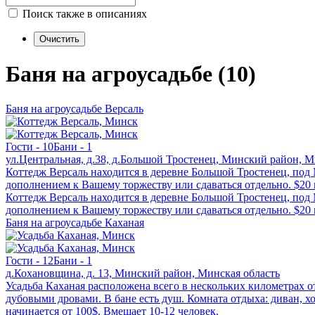
Поиск также в описаниях
Баня на агроусадьбе (10)
Баня на агроусадьбе Версаль
Гости - 10
Бани - 1
ул.Центральная, д.38, д.Большой Тростенец, Минский район, М
Коттедж Версаль находится в деревне Большой Тростенец, под
дополнением к Вашему торжеству или сдаваться отдельно. $20 
Коттедж Версаль находится в деревне Большой Тростенец, под
дополнением к Вашему торжеству или сдаваться отдельно. $20 
Баня на агроусадьбе Каханая
Гости - 12
Бани - 1
д.Кохановщина, д. 13, Минский район, Минская область
Усадьба Каханая расположена всего в нескольких километрах о
дубовыми дровами. В бане есть душ. Комната отдыха: диван, х
начинается от 100$. Вмещает 10-12 человек.