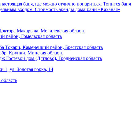
 настоящая баня, где можно отлично попариться. Топится баня
отдельным входом. Стоимость аренды дома-бани «Каханая»