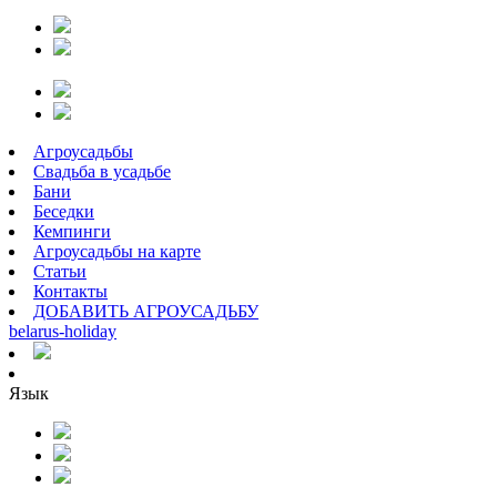
Агроусадьбы
Свадьба в усадьбе
Бани
Беседки
Кемпинги
Агроусадьбы на карте
Статьи
Контакты
ДОБАВИТЬ АГРОУСАДЬБУ
belarus
-
holiday
Язык