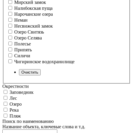
Мирский замок
Налибокская пуща
Нарочанские озера
Неман
Несвижский замок
Озеро Свитязь
Озеро Селява
Полесье
Припять
Силичи
Чигиринское водохранилище
Окрестности
Заповедник
Лес
Озеро
Река
Пляж
Поиск по наименованию
Название объекта, ключевые слова и т.д.