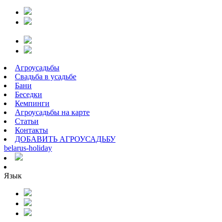
Агроусадьбы
Свадьба в усадьбе
Бани
Беседки
Кемпинги
Агроусадьбы на карте
Статьи
Контакты
ДОБАВИТЬ АГРОУСАДЬБУ
belarus
-
holiday
Язык