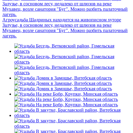
Залузье, в сосновом лесу, недалеко от шлюзов на реке
Мухавец, возле санатория "Буг". Можно разбить палаточный
лагерь.
Агроусадьба Шадриных находится на живописном хуторе
Залузье, в сосновом лесу, недалеко от шлюзов на реке
Мухавец, возле санатория "Буг". Можно разбить палаточный
лагерь.