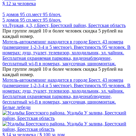
$ 12
за человека
5 домов
95 сп.мест
95 б/ноч.
5 домов
95 сп.мест
95 б/ноч.
ул.Луцкая, д.3, г.Брест, Брестский район, Брестская область
При группе людей 10 и более человек скидка 5 рублей на
каждый номер.
Мотель-автокемпинг находится в городе Брест. 43 номера
(размещение 1-2-3-4 и 5 местное). Вместимость 95 человек. В
номерах: душ, туалет, телевизор, холодильник, эл. чайник.
Бесплатная охраняемая парковка, видеонаблюдение,
бесплатный wi-fi в номерах, закусочная, шиномонтаж.
При группе людей 10 и более человек скидка 5 рублей на
каждый номер.
Мотель-автокемпинг находится в городе Брест. 43 номера
(размещение 1-2-3-4 и 5 местное). Вместимость 95 человек. В
номерах: душ, туалет, телевизор, холодильник, эл. чайник.
Бесплатная охраняемая парковка, видеонаблюдение,
бесплатный wi-fi в номерах, закусочная, шиномонтаж.
Белые лебеди
$ 14
за человека /
$ 100
за дом