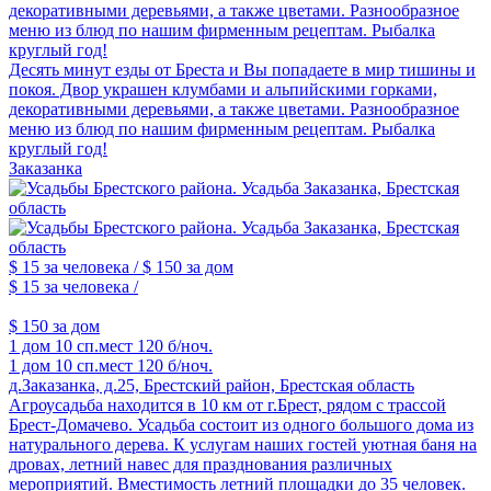
декоративными деревьями, а также цветами. Разнообразное
меню из блюд по нашим фирменным рецептам. Рыбалка
круглый год!
Десять минут езды от Бреста и Вы попадаете в мир тишины и
покоя. Двор украшен клумбами и альпийскими горками,
декоративными деревьями, а также цветами. Разнообразное
меню из блюд по нашим фирменным рецептам. Рыбалка
круглый год!
Заказанка
$ 15
за человека /
$ 150
за дом
$ 15
за человека /
$ 150
за дом
1 дом
10 сп.мест
120 б/ноч.
1 дом
10 сп.мест
120 б/ноч.
д.Заказанка, д.25, Брестский район, Брестская область
Агроусадьба находится в 10 км от г.Брест, рядом с трассой
Брест-Домачево. Усадьба состоит из одного большого дома из
натурального дерева. К услугам наших гостей уютная баня на
дровах, летний навес для празднования различных
мероприятий. Вместимость летний площадки до 35 человек.