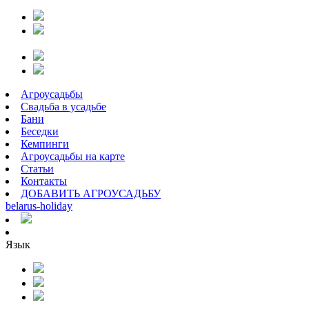
Агроусадьбы
Свадьба в усадьбе
Бани
Беседки
Кемпинги
Агроусадьбы на карте
Статьи
Контакты
ДОБАВИТЬ АГРОУСАДЬБУ
belarus
-
holiday
Язык