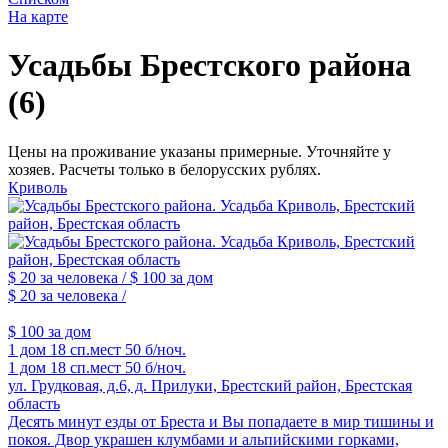
На карте
Усадьбы Брестского района
(6)
Цены на проживание указаны примерные. Уточняйте у
хозяев. Расчеты только в белорусских рублях.
Криволь
$ 20
за человека /
$ 100
за дом
$ 20
за человека /
$ 100
за дом
1 дом
18 сп.мест
50 б/ноч.
1 дом
18 сп.мест
50 б/ноч.
ул. Грудковая, д.6, д. Прилуки, Брестский район, Брестская
область
Десять минут езды от Бреста и Вы попадаете в мир тишины и
покоя. Двор украшен клумбами и альпийскими горками,