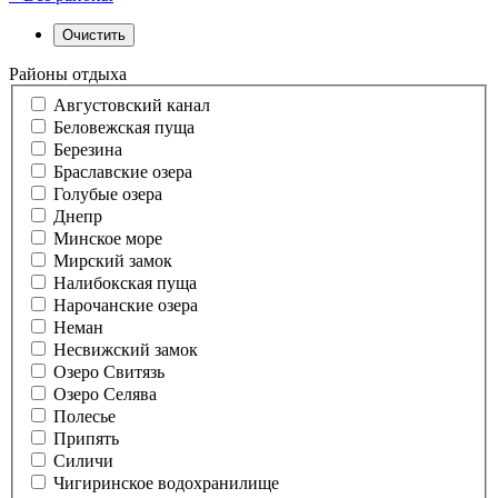
Районы отдыха
Августовский канал
Беловежская пуща
Березина
Браславские озера
Голубые озера
Днепр
Минское море
Мирский замок
Налибокская пуща
Нарочанские озера
Неман
Несвижский замок
Озеро Свитязь
Озеро Селява
Полесье
Припять
Силичи
Чигиринское водохранилище