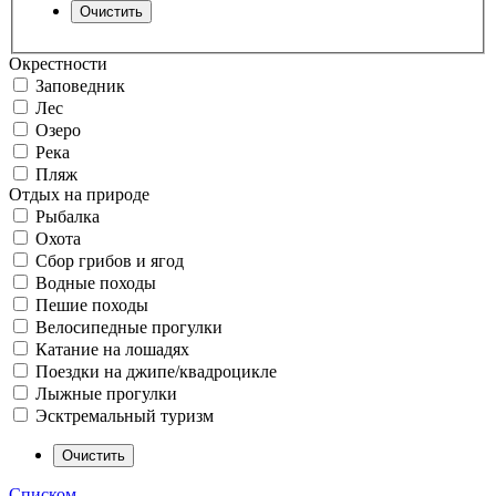
Окрестности
Заповедник
Лес
Озеро
Река
Пляж
Отдых на природе
Рыбалка
Охота
Сбор грибов и ягод
Водные походы
Пешие походы
Велосипедные прогулки
Катание на лошадях
Поездки на джипе/квадроцикле
Лыжные прогулки
Эсктремальный туризм
Списком