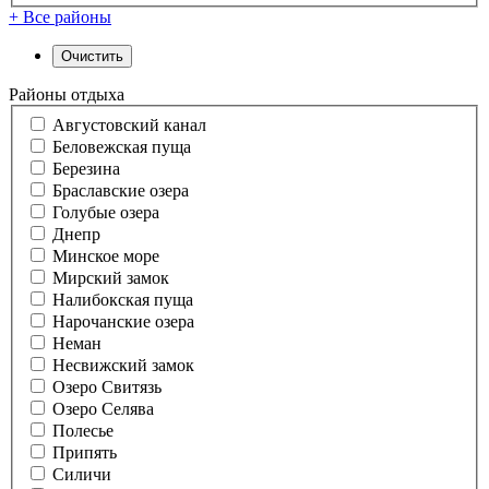
+ Все районы
Районы отдыха
Августовский канал
Беловежская пуща
Березина
Браславские озера
Голубые озера
Днепр
Минское море
Мирский замок
Налибокская пуща
Нарочанские озера
Неман
Несвижский замок
Озеро Свитязь
Озеро Селява
Полесье
Припять
Силичи