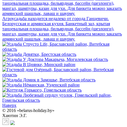
танцевальная площадка, бильярдная, бассейн (шезлонги),
мангал, шампуры, казан для ухи. Для банкета можно заказать
армянский шашлык, лаваш и шаурму.
Агроусадьба находится недалеко от города Ганцевичи.
Белорусская и армянская кухня. Банкетный зал, крытая
танцевальная площадка, бильярдная, бассейн (шезлонги),
мангал, шампуры, казан для ухи. Для банкета можно заказать
армянский шашлык, лаваш и шаурму.
Наверх
© 2016 «belarus-holiday.by»
Хаютин Э.Г.