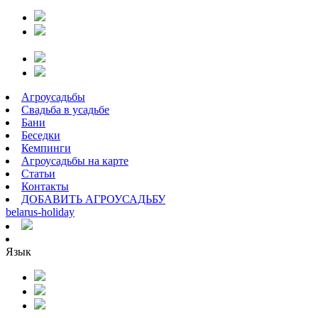
Агроусадьбы
Свадьба в усадьбе
Бани
Беседки
Кемпинги
Агроусадьбы на карте
Статьи
Контакты
ДОБАВИТЬ АГРОУСАДЬБУ
belarus
-
holiday
Язык