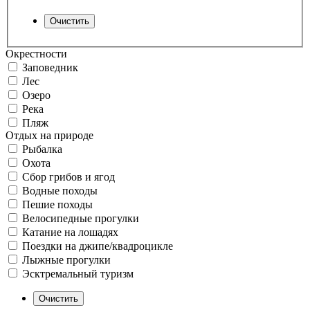
Окрестности
Заповедник
Лес
Озеро
Река
Пляж
Отдых на природе
Рыбалка
Охота
Сбор грибов и ягод
Водные походы
Пешие походы
Велосипедные прогулки
Катание на лошадях
Поездки на джипе/квадроцикле
Лыжные прогулки
Эсктремальный туризм