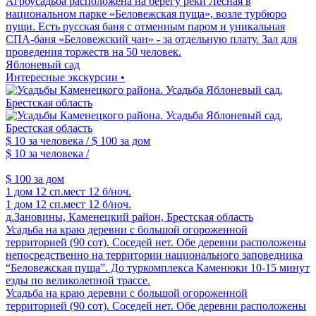
Агроусадьба расположена на берегу реки Лесная в
национальном парке «Беловежская пуща», возле турбюро
пущи. Есть русская баня с отменным паром и уникальная
СПА-баня «Беловежский чан» - за отдельную плату. Зал для
проведения торжеств на 50 человек.
Яблоневый сад
Интересные экскурсии •
$ 10
за человека /
$ 100
за дом
$ 10
за человека /
$ 100
за дом
1 дом
12 сп.мест
12 б/ноч.
1 дом
12 сп.мест
12 б/ноч.
д.Зановины, Каменецкий район, Брестская область
Усадьба на краю деревни с большой огороженной
территорией (90 сот). Соседей нет. Обе деревни расположены
непосредственно на территории национального заповедника
“Беловежская пуща”. До туркомплекса Каменюки 10-15 минут
езды по великолепной трассе.
Усадьба на краю деревни с большой огороженной
территорией (90 сот). Соседей нет. Обе деревни расположены