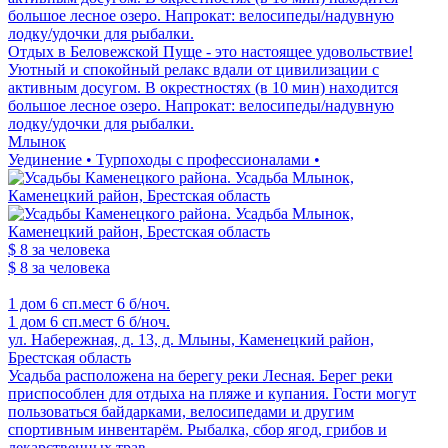
большое лесное озеро. Напрокат: велосипеды/надувную
лодку/удочки для рыбалки.
Отдых в Беловежской Пуще - это настоящее удовольствие!
Уютный и спокойный релакс вдали от цивилизации с
активным досугом. В окрестностях (в 10 мин) находится
большое лесное озеро. Напрокат: велосипеды/надувную
лодку/удочки для рыбалки.
Млынок
Уединение • Турпоходы с профессионалами •
$ 8
за человека
$ 8
за человека
1 дом
6 сп.мест
6 б/ноч.
1 дом
6 сп.мест
6 б/ноч.
ул. Набережная, д. 13, д. Млыны, Каменецкий район,
Брестская область
Усадьба расположена на берегу реки Лесная. Берег реки
приспособлен для отдыха на пляже и купания. Гости могут
пользоваться байдарками, велосипедами и другим
спортивным инвентарём. Рыбалка, сбор ягод, грибов и
лекарственных трав.