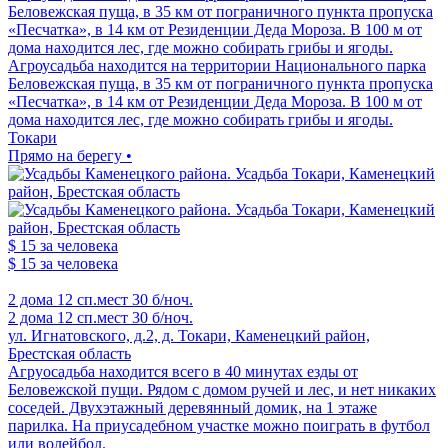
Беловежская пуща, в 35 км от пограничного пункта пропуска
«Песчатка», в 14 км от Резиденции Деда Мороза. В 100 м от
дома находится лес, где можно собирать грибы и ягоды.
Агроусадьба находится на территории Национального парка
Беловежская пуща, в 35 км от пограничного пункта пропуска
«Песчатка», в 14 км от Резиденции Деда Мороза. В 100 м от
дома находится лес, где можно собирать грибы и ягоды.
Токари
Прямо на берегу •
$ 15
за человека
$ 15
за человека
2 дома
12 сп.мест
30 б/ноч.
2 дома
12 сп.мест
30 б/ноч.
ул. Игнатовского, д.2, д. Токари, Каменецкий район,
Брестская область
Агруосадьба находится всего в 40 минутах езды от
Беловежской пущи. Рядом с домом ручей и лес, и нет никаких
соседей. Двухэтажный деревянный домик, на 1 этаже
парилка. На приусадебном участке можно поиграть в футбол
или волейбол.