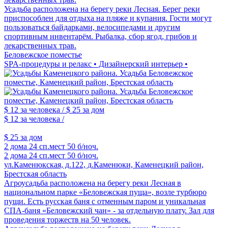
Усадьба расположена на берегу реки Лесная. Берег реки
приспособлен для отдыха на пляже и купания. Гости могут
пользоваться байдарками, велосипедами и другим
спортивным инвентарём. Рыбалка, сбор ягод, грибов и
лекарственных трав.
Беловежское поместье
SPA-процедуры и релакс • Дизайнерский интерьер •
$ 12
за человека /
$ 25
за дом
$ 12
за человека /
$ 25
за дом
2 дома
24 сп.мест
50 б/ноч.
2 дома
24 сп.мест
50 б/ноч.
ул.Каменюкская, д.122, д.Каменюки, Каменецкий район,
Брестская область
Агроусадьба расположена на берегу реки Лесная в
национальном парке «Беловежская пуща», возле турбюро
пущи. Есть русская баня с отменным паром и уникальная
СПА-баня «Беловежский чан» - за отдельную плату. Зал для
проведения торжеств на 50 человек.