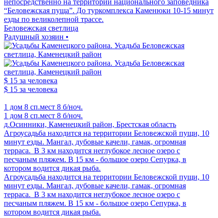
непосредственно на территории национального заповедника
“Беловежская пуща”. До туркомплекса Каменюки 10-15 минут
езды по великолепной трассе.
Беловежская светлица
Радушный хозяин •
$ 15
за человека
$ 15
за человека
1 дом
8 сп.мест
8 б/ноч.
1 дом
8 сп.мест
8 б/ноч.
д.Осинники, Каменецкий район, Брестская область
Агроусадьба находится на территории Беловежской пущи, 10
минут езды. Мангал, дубовые качели, гамак, огромная
терраса. В 3 км находится неглубокое лесное озеро с
песчаным пляжем. В 15 км - большое озеро Сепурка, в
котором водится дикая рыба.
Агроусадьба находится на территории Беловежской пущи, 10
минут езды. Мангал, дубовые качели, гамак, огромная
терраса. В 3 км находится неглубокое лесное озеро с
песчаным пляжем. В 15 км - большое озеро Сепурка, в
котором водится дикая рыба.