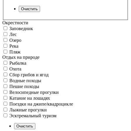
Окрестности
Заповедник
Лес
Озеро
Река
Пляж
Отдых на природе
Рыбалка
Охота
Сбор грибов и ягод
Водные походы
Пешие походы
Велосипедные прогулки
Катание на лошадях
Поездки на джипе/квадроцикле
Лыжные прогулки
Эсктремальный туризм