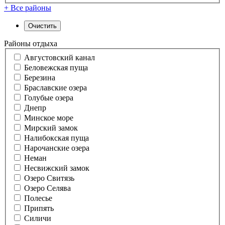
+ Все районы
Районы отдыха
Августовский канал
Беловежская пуща
Березина
Браславские озера
Голубые озера
Днепр
Минское море
Мирский замок
Налибокская пуща
Нарочанские озера
Неман
Несвижский замок
Озеро Свитязь
Озеро Селява
Полесье
Припять
Силичи