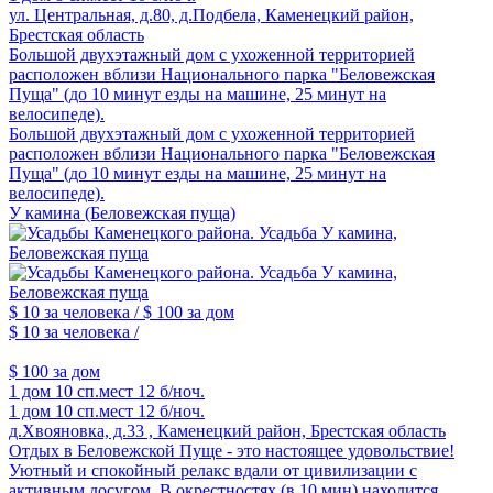
ул. Центральная, д.80, д.Подбела, Каменецкий район,
Брестская область
Большой двухэтажный дом с ухоженной территорией
расположен вблизи Национального парка "Беловежская
Пуща" (до 10 минут езды на машине, 25 минут на
велосипеде).
Большой двухэтажный дом с ухоженной территорией
расположен вблизи Национального парка "Беловежская
Пуща" (до 10 минут езды на машине, 25 минут на
велосипеде).
У камина (Беловежская пуща)
$ 10
за человека /
$ 100
за дом
$ 10
за человека /
$ 100
за дом
1 дом
10 сп.мест
12 б/ноч.
1 дом
10 сп.мест
12 б/ноч.
д.Хвояновка, д.33 , Каменецкий район, Брестская область
Отдых в Беловежской Пуще - это настоящее удовольствие!
Уютный и спокойный релакс вдали от цивилизации с
активным досугом. В окрестностях (в 10 мин) находится