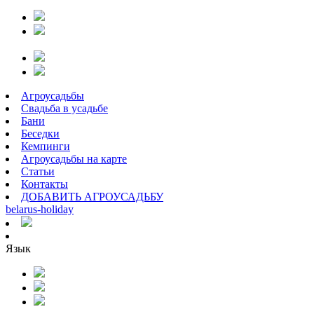
Агроусадьбы
Свадьба в усадьбе
Бани
Беседки
Кемпинги
Агроусадьбы на карте
Статьи
Контакты
ДОБАВИТЬ АГРОУСАДЬБУ
belarus
-
holiday
Язык