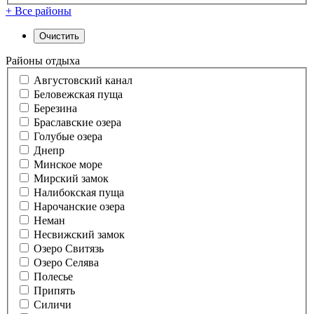
+ Все районы
Районы отдыха
Августовский канал
Беловежская пуща
Березина
Браславские озера
Голубые озера
Днепр
Минское море
Мирский замок
Налибокская пуща
Нарочанские озера
Неман
Несвижский замок
Озеро Свитязь
Озеро Селява
Полесье
Припять
Силичи