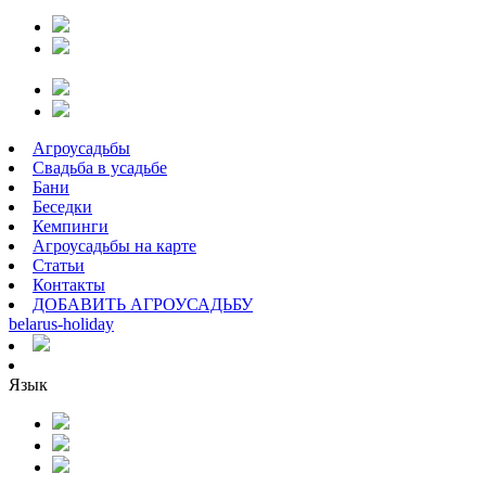
Агроусадьбы
Свадьба в усадьбе
Бани
Беседки
Кемпинги
Агроусадьбы на карте
Статьи
Контакты
ДОБАВИТЬ АГРОУСАДЬБУ
belarus
-
holiday
Язык