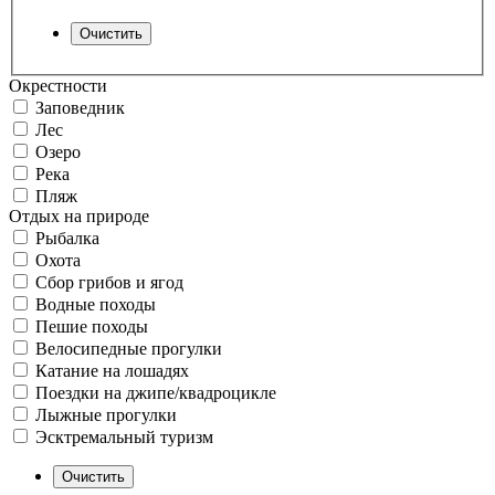
Окрестности
Заповедник
Лес
Озеро
Река
Пляж
Отдых на природе
Рыбалка
Охота
Сбор грибов и ягод
Водные походы
Пешие походы
Велосипедные прогулки
Катание на лошадях
Поездки на джипе/квадроцикле
Лыжные прогулки
Эсктремальный туризм