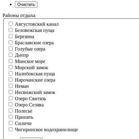
Районы отдыха
Августовский канал
Беловежская пуща
Березина
Браславские озера
Голубые озера
Днепр
Минское море
Мирский замок
Налибокская пуща
Нарочанские озера
Неман
Несвижский замок
Озеро Свитязь
Озеро Селява
Полесье
Припять
Силичи
Чигиринское водохранилище