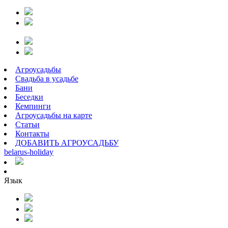
Агроусадьбы
Свадьба в усадьбе
Бани
Беседки
Кемпинги
Агроусадьбы на карте
Статьи
Контакты
ДОБАВИТЬ АГРОУСАДЬБУ
belarus
-
holiday
Язык