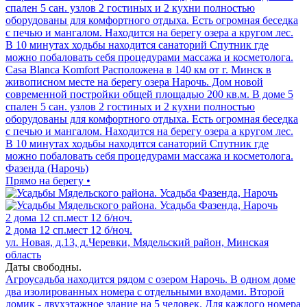
спален 5 сан. узлов 2 гостиных и 2 кухни полностью
оборудованы для комфортного отдыха. Есть огромная беседка
с печью и мангалом. Находится на берегу озера а кругом лес.
В 10 минутах ходьбы находится санаторий Спутник где
можно побаловать себя процедурами массажа и косметолога.
Casa Blanca Komfort Расположена в 140 км от г. Минск в
живописном месте на берегу озера Нарочь. Дом новой
современной постройки общей площадью 200 кв.м. В доме 5
спален 5 сан. узлов 2 гостиных и 2 кухни полностью
оборудованы для комфортного отдыха. Есть огромная беседка
с печью и мангалом. Находится на берегу озера а кругом лес.
В 10 минутах ходьбы находится санаторий Спутник где
можно побаловать себя процедурами массажа и косметолога.
Фазенда (Нарочь)
Прямо на берегу •
2 дома
12 сп.мест
12 б/ноч.
2 дома
12 сп.мест
12 б/ноч.
ул. Новая, д.13, д.Черевки, Мядельский район, Минская
область
Даты свободны.
Агроусадьба находится рядом с озером Нарочь. В одном доме
два изолированных номера с отдельными входами. Второй
домик - двухэтажное здание на 5 человек. Для каждого номера