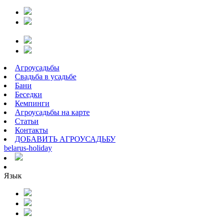
Агроусадьбы
Свадьба в усадьбе
Бани
Беседки
Кемпинги
Агроусадьбы на карте
Статьи
Контакты
ДОБАВИТЬ АГРОУСАДЬБУ
belarus
-
holiday
Язык