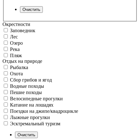
Окрестности
Заповедник
Лес
Озеро
Река
Пляж
Отдых на природе
Рыбалка
Охота
Сбор грибов и ягод
Водные походы
Пешие походы
Велосипедные прогулки
Катание на лошадях
Поездки на джипе/квадроцикле
Лыжные прогулки
Эсктремальный туризм