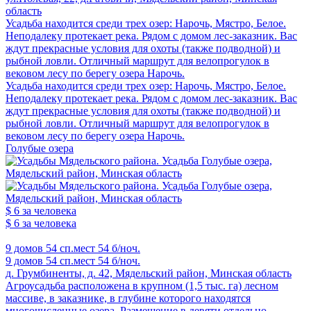
область
Усадьба находится среди трех озер: Нарочь, Мястро, Белое.
Неподалеку протекает река. Рядом с домом лес-заказник. Вас
ждут прекрасные условия для охоты (также подводной) и
рыбной ловли. Отличный маршрут для велопрогулок в
вековом лесу по берегу озера Нарочь.
Усадьба находится среди трех озер: Нарочь, Мястро, Белое.
Неподалеку протекает река. Рядом с домом лес-заказник. Вас
ждут прекрасные условия для охоты (также подводной) и
рыбной ловли. Отличный маршрут для велопрогулок в
вековом лесу по берегу озера Нарочь.
Голубые озера
$ 6
за человека
$ 6
за человека
9 домов
54 сп.мест
54 б/ноч.
9 домов
54 сп.мест
54 б/ноч.
д. Грумбиненты, д. 42, Мядельский район, Минская область
Агроусадьба расположена в крупном (1,5 тыс. га) лесном
массиве, в заказнике, в глубине которого находятся
многочисленные озера. Размещение в девяти отдельно