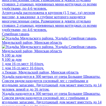
стоящих 2-этажных деревянных мини-коттеджах со всеми
удобствами, по 4-6 человек.
Агроусадьба расположена в крупном (1,5 тыс. га) лесном
массиве, в заказнике, в глубине которого находятся
многочисленные озера. Размещение в девяти отдельно
стоящих 2-этажных деревянных мини-коттеджах со всеми
удобствами, по 4-6 человек.
Семейная гавань
$ 100
за дом
$ 100
за дом
1 дом
16 сп.мест
16 б/ноч.
1 дом
16 сп.мест
16 б/ноч.
д.Тюкши, Мядельский район, Минская область
Усадьба находится в 300 метрах от озера Большие Швакшты.
Совсем рядом находится сосновый лес с грибными и
ягодными запасами. Двухэтажный дом может вместить до 14
человек зимой и до 16 летом.
Усадьба находится в 300 метрах от озера Большие Швакшты.
Совсем рядом находится сосновый лес с грибными и
ягодными запасами. Двухэтажный дом может вместить до 14