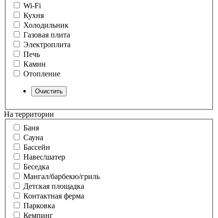
Wi-Fi
Кухня
Холодильник
Газовая плита
Электроплита
Печь
Камин
Отопление
На территории
Баня
Сауна
Бассейн
Навес/шатер
Беседка
Мангал/барбекю/гриль
Детская площадка
Контактная ферма
Парковка
Кемпинг