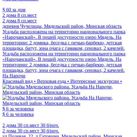
$ 60
за дом
2 дома
8 сп.мест
2 дома
8 сп.мест
деревня Чучелицы, Мядельский район, Минская область
Усадьба расположена на территории национального парка
«Нарочанский». В пешей доступности озеро Мядель. На
территории: 2 домика, беседка с печью-барбекю, детская
площадка, батут, зона очага с гамаком, сеновал, 2 качелей.
Усадьба расположена на территории национального парка
«Нарочанский». В пешей доступности озеро Мядель. На
территории: 2 домика, беседка с печью-барбекю, детская
площадка, батут, зона очага с гамаком, сеновал, 2 качелей.
На Нарочи
Красивый вид • Верховая езда • Интересные экскурсии •
$ 6
за человека
$ 6
за человека
2 дома
30 сп.мест
30 б/ноч.
2 дома
30 сп.мест
30 б/ноч.
ул.Полевая, 22, д.Гатовичи, Мядельский район, Минская