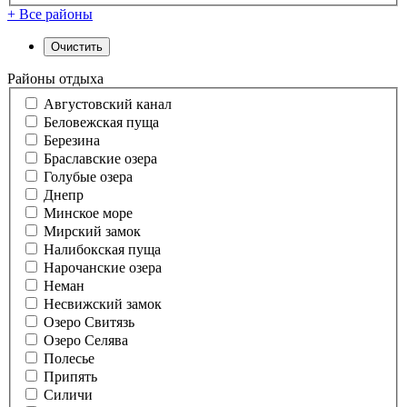
+ Все районы
Районы отдыха
Августовский канал
Беловежская пуща
Березина
Браславские озера
Голубые озера
Днепр
Минское море
Мирский замок
Налибокская пуща
Нарочанские озера
Неман
Несвижский замок
Озеро Свитязь
Озеро Селява
Полесье
Припять
Силичи