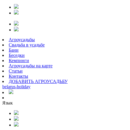
Агроусадьбы
Свадьба в усадьбе
Бани
Беседки
Кемпинги
Агроусадьбы на карте
Статьи
Контакты
ДОБАВИТЬ АГРОУСАДЬБУ
belarus
-
holiday
Язык