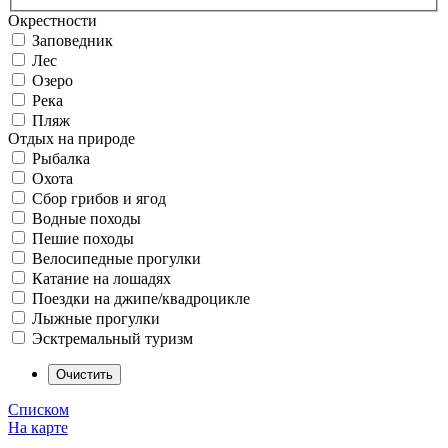
Окрестности
Заповедник
Лес
Озеро
Река
Пляж
Отдых на природе
Рыбалка
Охота
Сбор грибов и ягод
Водные походы
Пешие походы
Велосипедные прогулки
Катание на лошадях
Поездки на джипе/квадроцикле
Лыжные прогулки
Эсктремальный туризм
Списком
На карте