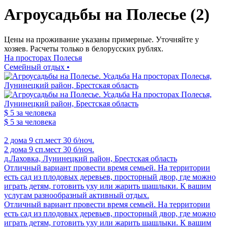
Агроусадьбы на Полесье (2)
Цены на проживание указаны примерные. Уточняйте у
хозяев. Расчеты только в белорусских рублях.
На просторах Полесья
Семейный отдых •
$ 5
за человека
$ 5
за человека
2 дома
9 сп.мест
30 б/ноч.
2 дома
9 сп.мест
30 б/ноч.
д.Лаховка, Лунинецкий район, Брестская область
Отличный вариант провести время семьей. На территории
есть сад из плодовых деревьев, просторный двор, где можно
играть детям, готовить уху или жарить шашлыки. К вашим
услугам разнообразный активный отдых.
Отличный вариант провести время семьей. На территории
есть сад из плодовых деревьев, просторный двор, где можно
играть детям, готовить уху или жарить шашлыки. К вашим