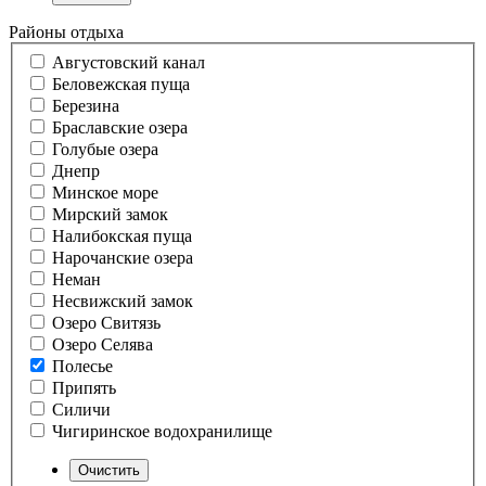
Районы отдыха
Августовский канал
Беловежская пуща
Березина
Браславские озера
Голубые озера
Днепр
Минское море
Мирский замок
Налибокская пуща
Нарочанские озера
Неман
Несвижский замок
Озеро Свитязь
Озеро Селява
Полесье
Припять
Силичи
Чигиринское водохранилище