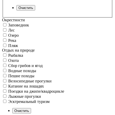
Окрестности
Заповедник
Лес
Озеро
Река
Пляж
Отдых на природе
Рыбалка
Охота
Сбор грибов и ягод
Водные походы
Пешие походы
Велосипедные прогулки
Катание на лошадях
Поездки на джипе/квадроцикле
Лыжные прогулки
Эсктремальный туризм