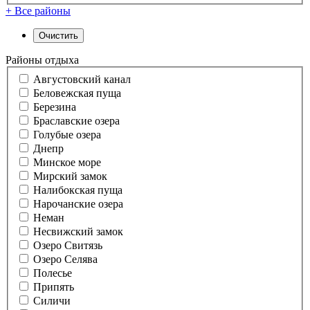
+ Все районы
Районы отдыха
Августовский канал
Беловежская пуща
Березина
Браславские озера
Голубые озера
Днепр
Минское море
Мирский замок
Налибокская пуща
Нарочанские озера
Неман
Несвижский замок
Озеро Свитязь
Озеро Селява
Полесье
Припять
Силичи