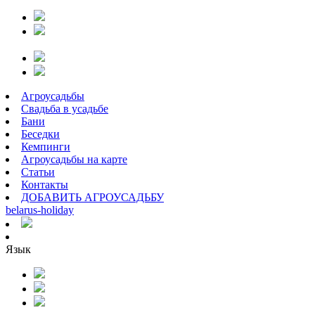
Агроусадьбы
Свадьба в усадьбе
Бани
Беседки
Кемпинги
Агроусадьбы на карте
Статьи
Контакты
ДОБАВИТЬ АГРОУСАДЬБУ
belarus
-
holiday
Язык