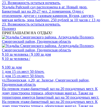
23. Возможность остаться ночевать.
Усадьба Райский сад расположена в аг. Новый двор.
Банкетный зал на 20-27 чел. 2 помещения. Одно с
отоплением, другое с газовым камином. Кухня, санузел,
мягкая мебель, зона барбекю. 250 рублей за 10 часов с 13 до
23. Возможность остаться ночевать.
Полонез
ПРИГЛАШАЕМ НА ОТДЫХ!
$ 10
за человека /
$ 100
за дом
$ 10
за человека /
$ 100
за дом
1 дом
15 сп.мест
50 б/ноч.
1 дом
15 сп.мест
50 б/ноч.
ул.Пионерская, д.20, аг. Залесье, Сморгонский район,
Гродненская область
На первом этаже-банкетный зал на 20 посадочных мест. К
дому пристроена терраса, оборудован мангал. Также на
территории имеется банкетный зал на 50 посадочных мест.
На первом этаже-банкетный зал на 20 посадочных мест. К
дому пристроена терраса, оборудован мангал. Также на