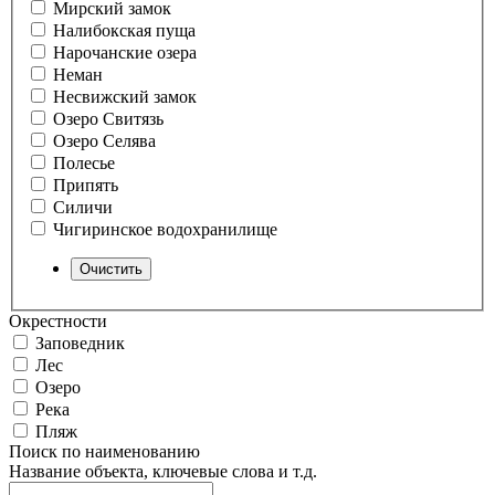
Мирский замок
Налибокская пуща
Нарочанские озера
Неман
Несвижский замок
Озеро Свитязь
Озеро Селява
Полесье
Припять
Силичи
Чигиринское водохранилище
Окрестности
Заповедник
Лес
Озеро
Река
Пляж
Поиск по наименованию
Название объекта, ключевые слова и т.д.