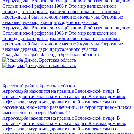
Агроусадьба "Волосюков хутор" - живой образец воплощения
Столыпинской реформы 1906 г. Это мир великолепной
природы, в которой гармонично обосновались активный
крестьянский быт и колорит местной культуры. Огромные
вековые деревья, дары приусадебного участка.
Агроусадьба "Волосюков хутор" - живой образец воплощения
Столыпинской реформы 1906 г. Это мир великолепной
природы, в которой гармонично обосновались активный
крестьянский быт и колорит местной культуры. Огромные
вековые деревья, дары приусадебного участка.
Свадьба в усадьбе Фазенда (Брестская область)
Брестский район, Брестская область
Агроусадьба находится на границе Беловежской пущи. В
состав туристического комплекса входит: 8 жилых домиков,
кафе, физкультурно-оздоровительный комплекс, сауна с
бассейном, множество развлечений. На территории комплекса
имеется чистое озеро. Рыбалка!!!
Агроусадьба находится на границе Беловежской пущи. В
состав туристического комплекса входит: 8 жилых домиков,
кафе, физкультурно-оздоровительный комплекс, сауна с