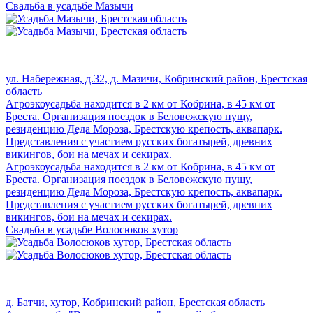
Свадьба в усадьбе Мазычи
ул. Набережная, д.32, д. Мазичи, Кобринский район, Брестская
область
Агроэкоусадьба находится в 2 км от Кобрина, в 45 км от
Бреста. Организация поездок в Беловежскую пущу,
резиденцию Деда Мороза, Брестскую крепость, аквапарк.
Представления с участием русских богатырей, древних
викингов, бои на мечах и секирах.
Агроэкоусадьба находится в 2 км от Кобрина, в 45 км от
Бреста. Организация поездок в Беловежскую пущу,
резиденцию Деда Мороза, Брестскую крепость, аквапарк.
Представления с участием русских богатырей, древних
викингов, бои на мечах и секирах.
Свадьба в усадьбе Волосюков хутор
д. Батчи, хутор, Кобринский район, Брестская область