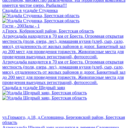
бассейном, множество развлечений. На территории комплекса
имеется чистое озеро. Рыбалка!!!
Свадьба в усадьбе Студинка
Гости - 200
Залы - 1
д.Гирск, Кобринский район, Брестская область
Агроусадьба находится в 70 км от Бреста. Огромная открытая
местность (поля, озера, лес), домашняя кухня (хлеб, сыр, сало,
мясо), отдаленность от жилых районов и дорог. Банкетный зал
до 200 мест для проведения торжеств. Живописные места для
проведения выездных регистраций, фотосессий.
Агроусадьба находится в 70 км от Бреста. Огромная открытая
местность (поля, озера, лес), домашняя кухня (хлеб, сыр, сало,
мясо), отдаленность от жилых районов и дорог. Банкетный зал
до 200 мест для проведения торжеств. Живописные места для
проведения выездных регистраций, фотосессий.
Свадьба в усадьбе Щедрый заяц
ул.Горького, д.18, д.Селовщина, Березовский район, Брестская
область
Агроусадьба Щедрый заяц находится в деревне Селовщина.