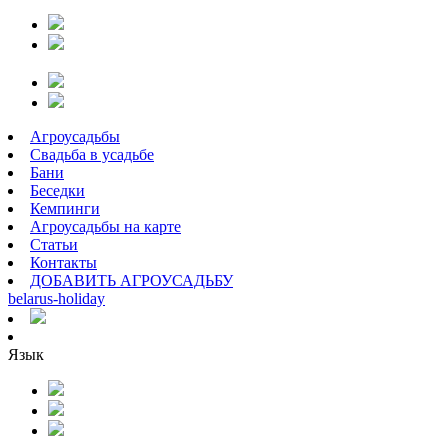
Агроусадьбы
Свадьба в усадьбе
Бани
Беседки
Кемпинги
Агроусадьбы на карте
Статьи
Контакты
ДОБАВИТЬ АГРОУСАДЬБУ
belarus
-
holiday
Язык