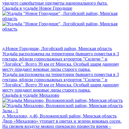
увидите самобытные предметы национального быта.
Свадьба в усадьбе Новое Городище
д.Новое Городище, Логойский район, Минская область
Усадьба расположена на территории бывшего поместья в 3
гектара, вблизи горнолыжных курортов "Силичи " и
"Логойск". Всего 39 км от Минска. Особый шарм данному
месту придают вековые липы старого парка.
Усадьба расположена на территории бывшего поместья в 3
гектара, вблизи горнолыжных курортов "Силичи " и
"Логойск". Всего 39 км от Минска. Особый шарм данному
месту придают вековые липы старого парка.
Свадьба в усадьбе Михалово
Залы - 1
д. Михалово, д.46, Воложинский район, Минская область
Двор «Михалово» утопает в цветах и зелени вековых сосен.
На свежем воздухе можно прекрасно провести время –