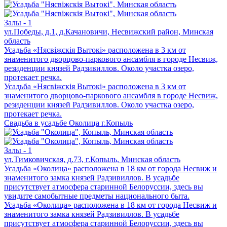
Залы - 1
ул.Победы, д.1, д.Качановичи, Несвижский район, Минская
область
Усадьба «Нясвiжскiя Вытокi» расположена в 3 км от
знаменитого дворцово-паркового ансамбля в городе Несвиж,
резиденции князей Радзивиллов. Около участка озеро,
протекает речка.
Усадьба «Нясвiжскiя Вытокi» расположена в 3 км от
знаменитого дворцово-паркового ансамбля в городе Несвиж,
резиденции князей Радзивиллов. Около участка озеро,
протекает речка.
Свадьба в усадьбе Околица г.Копыль
Залы - 1
ул.Тимковичская, д.73, г.Копыль, Минская область
Усадьба «Околица» расположена в 18 км от города Несвиж и
знаменитого замка князей Радзивиллов. В усадьбе
присутствует атмосфера старинной Белоруссии, здесь вы
увидите самобытные предметы национального быта.
Усадьба «Околица» расположена в 18 км от города Несвиж и
знаменитого замка князей Радзивиллов. В усадьбе
присутствует атмосфера старинной Белоруссии, здесь вы