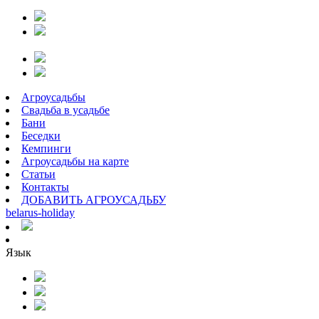
Агроусадьбы
Свадьба в усадьбе
Бани
Беседки
Кемпинги
Агроусадьбы на карте
Статьи
Контакты
ДОБАВИТЬ АГРОУСАДЬБУ
belarus
-
holiday
Язык