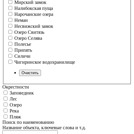
Мирский замок
Налибокская пуща
Нарочанские озера
Неман
Несвижский замок
Озеро Свитязь
Озеро Селява
Полесье
Припять
Силичи
Чигиринское водохранилище
Окрестности
Заповедник
Лес
Озеро
Река
Пляж
Поиск по наименованию
Название объекта, ключевые слова и т.д.