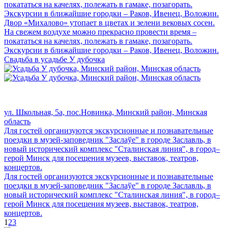
покататься на качелях, полежать в гамаке, позагорать.
Экскурсии в ближайшие городки – Раков, Ивенец, Воложин.
Двор «Михалово» утопает в цветах и зелени вековых сосен.
На свежем воздухе можно прекрасно провести время –
покататься на качелях, полежать в гамаке, позагорать.
Экскурсии в ближайшие городки – Раков, Ивенец, Воложин.
Свадьба в усадьбе У дубочка
ул. Школьная, 5а, пос.Новинка, Минский район, Минская
область
Для гостей организуются экскурсионные и познавательные
поездки в музей-заповедник "Заслаўе" в городе Заславль, в
новый исторический комплекс "Сталинская линия", в город–
герой Минск для посещения музеев, выставок, театров,
концертов.
Для гостей организуются экскурсионные и познавательные
поездки в музей-заповедник "Заслаўе" в городе Заславль, в
новый исторический комплекс "Сталинская линия", в город–
герой Минск для посещения музеев, выставок, театров,
концертов.
1
2
3