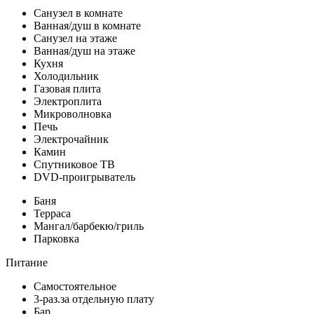
Санузел в комнате
Ванная/душ в комнате
Санузел на этаже
Ванная/душ на этаже
Кухня
Холодильник
Газовая плита
Электроплита
Микроволновка
Печь
Электрочайник
Камин
Спутниковое ТВ
DVD-проигрыватель
Баня
Терраса
Мангал/барбекю/гриль
Парковка
Питание
Самостоятельное
3-раз.за отдельную плату
Бар