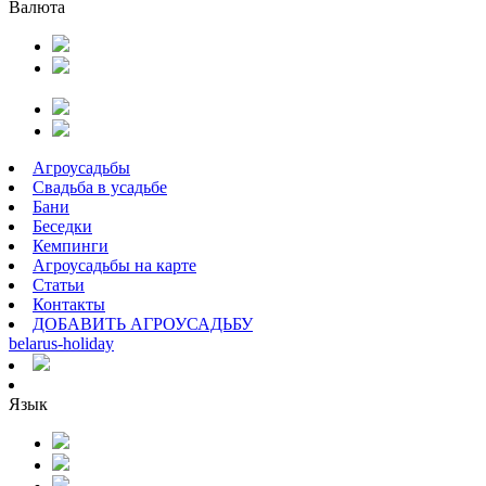
Валюта
Агроусадьбы
Свадьба в усадьбе
Бани
Беседки
Кемпинги
Агроусадьбы на карте
Статьи
Контакты
ДОБАВИТЬ АГРОУСАДЬБУ
belarus
-
holiday
Язык