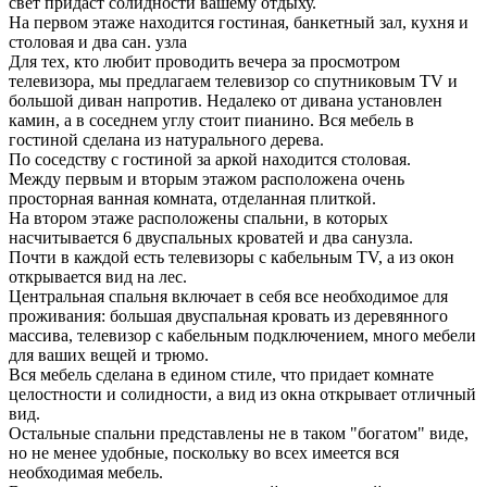
свет придаст солидности вашему отдыху.
На первом этаже находится гостиная, банкетный зал, кухня и
столовая и два сан. узла
Для тех, кто любит проводить вечера за просмотром
телевизора, мы предлагаем телевизор со спутниковым TV и
большой диван напротив. Недалеко от дивана установлен
камин, а в соседнем углу стоит пианино. Вся мебель в
гостиной сделана из натурального дерева.
По соседству с гостиной за аркой находится столовая.
Между первым и вторым этажом расположена очень
просторная ванная комната, отделанная плиткой.
На втором этаже расположены спальни, в которых
насчитывается 6 двуспальных кроватей и два санузла.
Почти в каждой есть телевизоры с кабельным TV, а из окон
открывается вид на лес.
Центральная спальня включает в себя все необходимое для
проживания: большая двуспальная кровать из деревянного
массива, телевизор с кабельным подключением, много мебели
для ваших вещей и трюмо.
Вся мебель сделана в едином стиле, что придает комнате
целостности и солидности, а вид из окна открывает отличный
вид.
Остальные спальни представлены не в таком "богатом" виде,
но не менее удобные, поскольку во всех имеется вся
необходимая мебель.