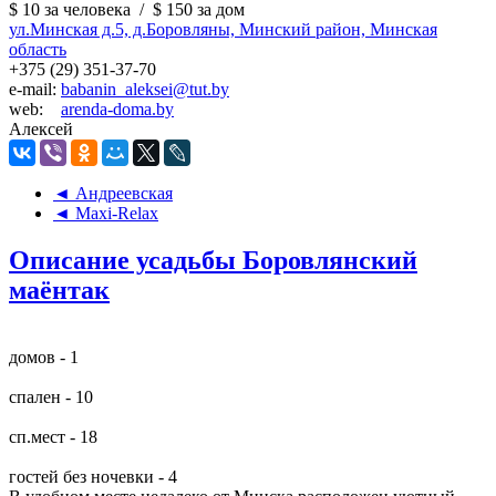
$ 10
за человека
/
$ 150
за дом
ул.Минская д.5, д.Боровляны, Минский район, Минская
область
+375 (29) 351-37-70
e-mail:
babanin_aleksei@tut.by
web:
arenda-doma.by
Алексей
◄ Андреевская
◄ Maxi-Relax
Описание усадьбы Боровлянский
маёнтак
домов - 1
спален - 10
сп.мест - 18
гостей без ночевки - 4