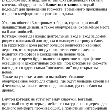
В удобном месте недалеко от Минска расположен уютный
коттедж, оборудованный
банкетным залом
, который
подойдет для проведения торжеств, временного проживания
и просто комфортного и уютного отдыха.
Участок обнесен 3-метровым забором, сделан красивый
ландшафтный дизайн, а также оборудованы охраняемые места
на 8 автомобилей.
Коттедж имеет два входа: центральный вход и вход за домом,
рядом с площадкой для отдыха и выходом на тропу к бане.
На территории дома растет большое количество хвойных
деревьев, от которых воздух покажется еще свежее, и
появится атмосфера нахождения на поляне леса.
В вечернее время будет включено приятное ландшафтное
освещение и декоративные фонари, под которые вы сможете
насладиться дружескими “посиделками” под открытым
небом.
Также на участке за домом вы найдете большое
оборудованное место для отдыха, где будут большие качели на
4 человека, мангал и место под шашлыки, русская баня на
дровах.
Внутри коттедж не уступает виду снаружи. Богатый,
приятный глазу интерьер, мебель из натурального дерева для
полного комфорта проживающих, а грамотный интерьерный