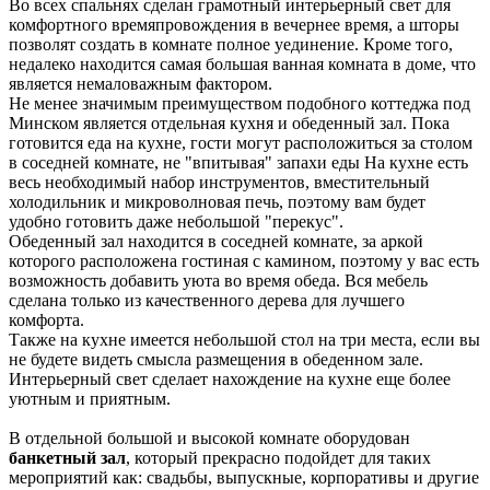
Во всех спальнях сделан грамотный интерьерный свет для
комфортного времяпровождения в вечернее время, а шторы
позволят создать в комнате полное уединение. Кроме того,
недалеко находится самая большая ванная комната в доме, что
является немаловажным фактором.
Не менее значимым преимуществом подобного коттеджа под
Минском является отдельная кухня и обеденный зал. Пока
готовится еда на кухне, гости могут расположиться за столом
в соседней комнате, не "впитывая" запахи еды На кухне есть
весь необходимый набор инструментов, вместительный
холодильник и микроволновая печь, поэтому вам будет
удобно готовить даже небольшой "перекус".
Обеденный зал находится в соседней комнате, за аркой
которого расположена гостиная с камином, поэтому у вас есть
возможность добавить уюта во время обеда. Вся мебель
сделана только из качественного дерева для лучшего
комфорта.
Также на кухне имеется небольшой стол на три места, если вы
не будете видеть смысла размещения в обеденном зале.
Интерьерный свет сделает нахождение на кухне еще более
уютным и приятным.
В отдельной большой и высокой комнате оборудован
банкетный зал
, который прекрасно подойдет для таких
мероприятий как: свадьбы, выпускные, корпоративы и другие