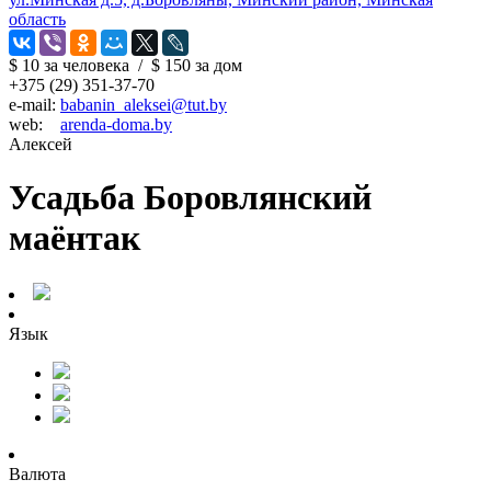
область
$ 10
за человека
/
$ 150
за дом
+375 (29) 351-37-70
e-mail:
babanin_aleksei@tut.by
web:
arenda-doma.by
Алексей
Усадьба Боровлянский
маёнтак
Язык
Валюта