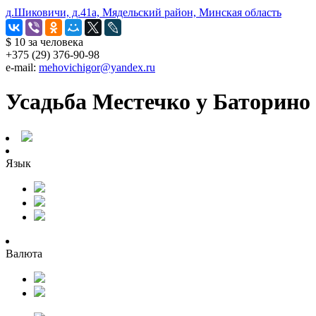
д.Шиковичи, д.41а, Мядельский район, Минская область
$ 10
за человека
+375 (29) 376-90-98
e-mail:
mehovichigor@yandex.ru
Усадьба Местечко у Баторино
Язык
Валюта