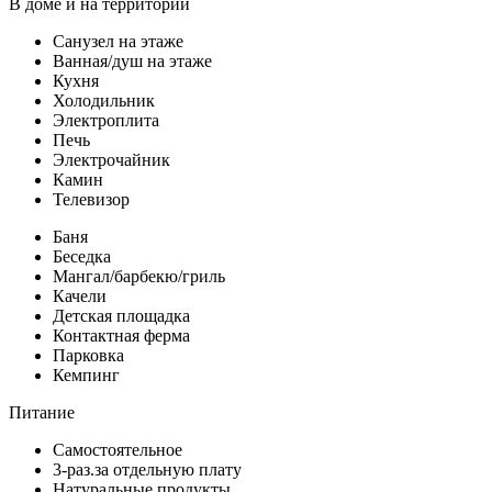
В доме и на территории
Санузел на этаже
Ванная/душ на этаже
Кухня
Холодильник
Электроплита
Печь
Электрочайник
Камин
Телевизор
Баня
Беседка
Мангал/барбекю/гриль
Качели
Детская площадка
Контактная ферма
Парковка
Кемпинг
Питание
Самостоятельное
3-раз.за отдельную плату
Натуральные продукты