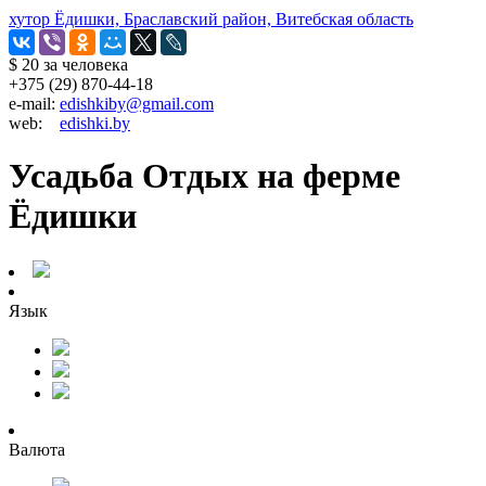
хутор Ёдишки, Браславский район, Витебская область
$ 20
за человека
+375 (29) 870-44-18
e-mail:
edishkiby@gmail.com
web:
edishki.by
Усадьба Отдых на ферме
Ёдишки
Язык
Валюта