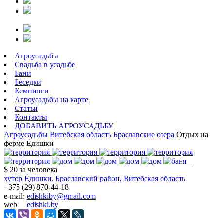
Агроусадьбы
Свадьба в усадьбе
Бани
Беседки
Кемпинги
Агроусадьбы на карте
Статьи
Контакты
ДОБАВИТЬ АГРОУСАДЬБУ
Агроусадьбы
Витебская область
Браславские озера
Отдых на
ферме Ёдишки
$ 20
за человека
хутор Ёдишки, Браславский район, Витебская область
+375 (29) 870-44-18
e-mail:
edishkiby@gmail.com
web:
edishki.by