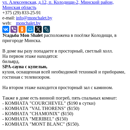
ул. Алексеевская, д.12, п. Колодищи-2, Минский район,
Минская область
+375 (29) 833-25-91
e-mail:
info@monchalet.by
web:
monchalet.by
Усадьба Mon Shalet
расположена в посёлке Колодищи, в
пригороде Минска.
В доме вы разу попадаете в просторный, светлый холл.
На первом этаже находятся:
бильярд,
SPA-сауна с купелью,
кухня, оснащенная всей необходимой техникой и приборами,
гостиная с телевизором.
На втором этаже находится просторный зал с камином.
Также в доме есть винной погреб, пять спальных комнат:
- КОМНАТА "COURCHEVEL" ($190 в сутки)
- КОМНАТА "VAL THORENS" ($150)
- КОМНАТА "CHAMONIX" ($150)
- КОМНАТА "MERIBEL" ($150)
- КОМНАТА "MONT BLANC" ($150).