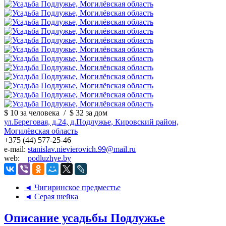
$ 10
за человека
/
$ 32
за дом
ул.Береговая, д.24, д.Подлужье, Кировский район,
Могилёвская область
+375 (44) 577-25-46
e-mail:
stanislav.nievierovich.99@mail.ru
web:
podluzhye.by
◄ Чигиринское предместье
◄ Серая шейка
Описание усадьбы Подлужье