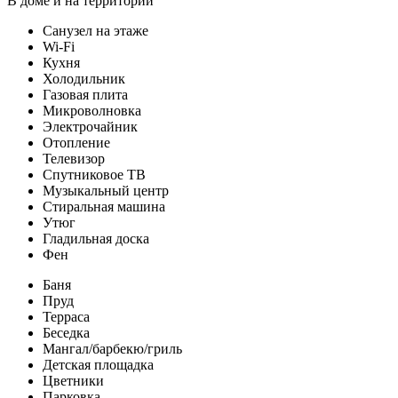
В доме и на территории
Санузел на этаже
Wi-Fi
Кухня
Холодильник
Газовая плита
Микроволновка
Электрочайник
Отопление
Телевизор
Спутниковое ТВ
Музыкальный центр
Стиральная машина
Утюг
Гладильная доска
Фен
Баня
Пруд
Терраса
Беседка
Мангал/барбекю/гриль
Детская площадка
Цветники
Парковка