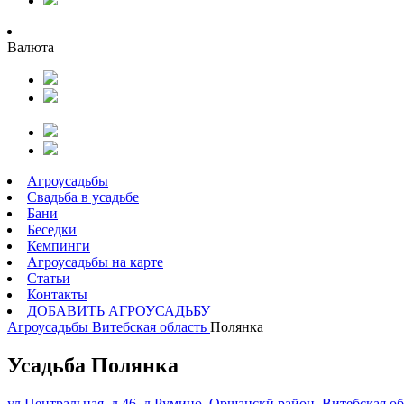
Валюта
Агроусадьбы
Свадьба в усадьбе
Бани
Беседки
Кемпинги
Агроусадьбы на карте
Статьи
Контакты
ДОБАВИТЬ АГРОУСАДЬБУ
Агроусадьбы
Витебская область
Полянка
Усадьба Полянка
ул.Центральная, д.46, д.Румино, Оршанскй район, Витебская об