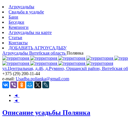
Агроусадьбы
Свадьба в усадьбе
Бани
Беседки
Кемпинги
Агроусадьбы на карте
Статьи
Контакты
ДОБАВИТЬ АГРОУСАДЬБУ
Агроусадьбы
Витебская область
Полянка
ул.Центральная, д.46, д.Румино, Оршанскй район, Витебская об
+375 (29) 200-11-44
e-mail:
Usadba.polianka@gmail.com
◄
◄
Описание усадьбы Полянка