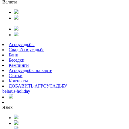
Валюта
Агроусадьбы
Свадьба в усадьбе
Бани
Беседки
Кемпинги
Агроусадьбы на карте
Статьи
Контакты
ДОБАВИТЬ АГРОУСАДЬБУ
belarus
-
holiday
Язык