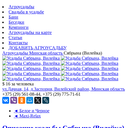
Агроусадьбы
Свадьба в усадьбе
Бани
Беседки
Кемпинги
Агроусадьбы на карте
Статьи
Контакты
ДОБАВИТЬ АГРОУСАДЬБУ
Агроусадьбы
Минская область
Сябрына (Вилейка)
$ 16
за человека
ул.Дачная, 14, д.Заспорня, Вилейский район, Минская область
+375 (29) 561-08-44, +375 (29) 775-71-61
◄ Белое и Черное
◄ Maxi-Relax
Описание усадьбы Сябрына (Вилейка)