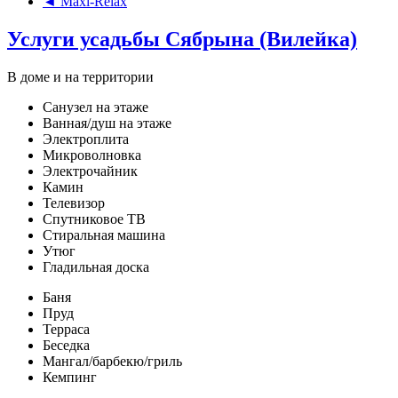
◄ Maxi-Relax
Услуги усадьбы Сябрына (Вилейка)
В доме и на территории
Санузел на этаже
Ванная/душ на этаже
Электроплита
Микроволновка
Электрочайник
Камин
Телевизор
Спутниковое ТВ
Стиральная машина
Утюг
Гладильная доска
Баня
Пруд
Терраса
Беседка
Мангал/барбекю/гриль
Кемпинг