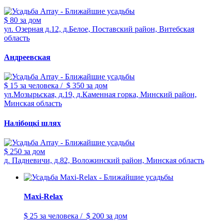
$ 80
за дом
ул. Озерная д.12, д.Белое, Поставский район, Витебская
область
Андреевская
$ 15
за человека
/
$ 350
за дом
ул.Мозырьская, д.19, д.Каменная горка, Минский район,
Минская область
Налiбоцкi шлях
$ 250
за дом
д. Падневичи, д.82, Воложинский район, Минская область
Maxi-Relax
$ 25
за человека
/
$ 200
за дом