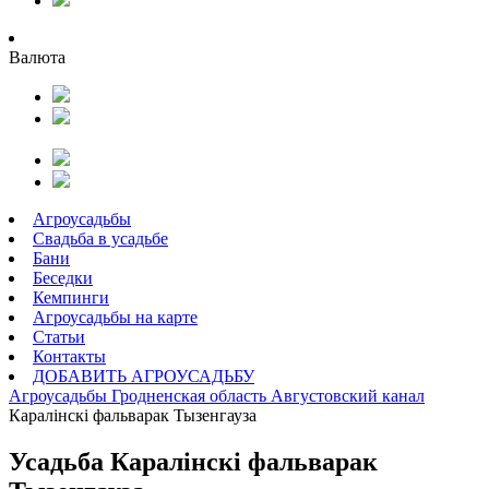
Валюта
Агроусадьбы
Свадьба в усадьбе
Бани
Беседки
Кемпинги
Агроусадьбы на карте
Статьи
Контакты
ДОБАВИТЬ АГРОУСАДЬБУ
Агроусадьбы
Гродненская область
Августовский канал
Каралiнскi фальварак Тызенгауза
Усадьба Каралiнскi фальварак