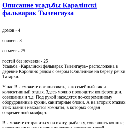
Описание усадьбы Каралiнскi
фальварак Тызенгауза
домов - 4
спален - 8
сп.мест - 25
гостей без ночевки - 25
Усадьба «Каралiнскi фальварак Тызенгауза» расположена в
деревне Королино рядом с озером Юбилейное на берегу речки
Татарки.
У нас Вы сможете организовать, как семейный так и
коллективный отдых. Здесь можно проводить: конференции,
совещания и т.д. Под рукой находятся по-современному
оборудованные кухни, санитарные блоки. А на вторых этажах
этих зданий находятся комнаты, в которых создан
современный комфорт.
Вы можете отправиться на охоту, рыбалку, совершить конные,
велосипедные или пешие прогулки, посетить музей,