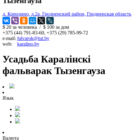
Тызенгауза
д. Королино, д.2а, Гродненский район, Гродненская область
$ 20
за человека
/
$ 100
за дом
+375 (44) 791-83-60, +375 (29) 785-99-72
e-mail:
falvarok@tut.by
web:
karalino.by
Усадьба Каралiнскi
фальварак Тызенгауза
Язык
Валюта