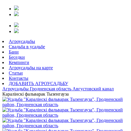
Агроусадьбы
Свадьба в усадьбе
Бани
Беседки
Кемпинги
Агроусадьбы на карте
Статьи
Контакты
ДОБАВИТЬ АГРОУСАДЬБУ
Агроусадьбы
Гродненская область
Августовский канал
Каралiнскi фальварак Тызенгауза