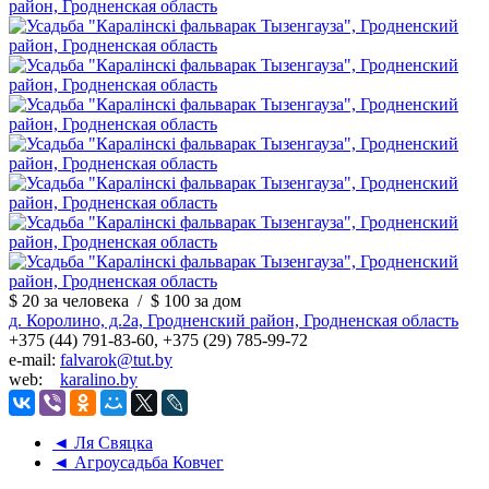
$ 20
за человека
/
$ 100
за дом
д. Королино, д.2а, Гродненский район, Гродненская область
+375 (44) 791-83-60, +375 (29) 785-99-72
e-mail:
falvarok@tut.by
web:
karalino.by
◄ Ля Свяцка
◄ Агроусадьба Ковчег