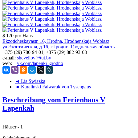
$ 170
pro Haus
Ekzoticheskayastr. 16, Hrodna, Hrodnenskaja Woblasz
ул.Экзотическая, д.16, г.Гродно, Гродненская область
+375 (29) 780-94-01, +375 (29) 882-93-68
e-mail:
sheveliov@tut.by
web:
vk.com/lapenki_grodno
◄ Lia Swiazka
◄ Karalinski Falwarak von Tysengaus
Beschreibung vom Ferienhaus V
Lapenkah
Häuser - 1
Schlafzimmer - 6