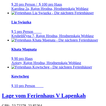
$ 20
pro Person
/
$ 100
pro Haus
Karolina 2a, Rajon Hrodna, Hrodnenskaja Woblasz
Lia Swiazka
$ 5
pro Person
Krulieŭščyna 7, Rajon Hrodna, Hrodnenskaja Woblasz
Khata Magnata
$ 90
pro Haus
Aziory, Rajon Hrodna, Hrodnenskaja Woblasz
Kowtscheg
$ 10
pro Person
Lage vom Ferienhaus V Lapenkah
GPS: 53.72278, 23.85264