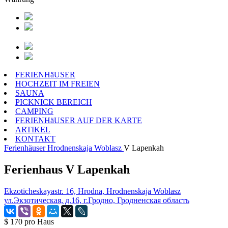
FERIENHäUSER
HOCHZEIT IM FREIEN
SAUNA
PICKNICK BEREICH
CAMPING
FERIENHäUSER AUF DER KARTE
ARTIKEL
KONTAKT
Ferienhäuser
Hrodnenskaja Woblasz
V Lapenkah
Ferienhaus V Lapenkah
Ekzoticheskayastr. 16, Hrodna, Hrodnenskaja Woblasz
ул.Экзотическая, д.16, г.Гродно, Гродненская область
$ 170
pro Haus