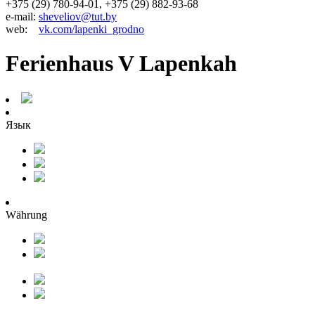
+375 (29) 780-94-01, +375 (29) 882-93-68
e-mail:
sheveliov@tut.by
web:
vk.com/lapenki_grodno
Ferienhaus V Lapenkah
Язык
Währung