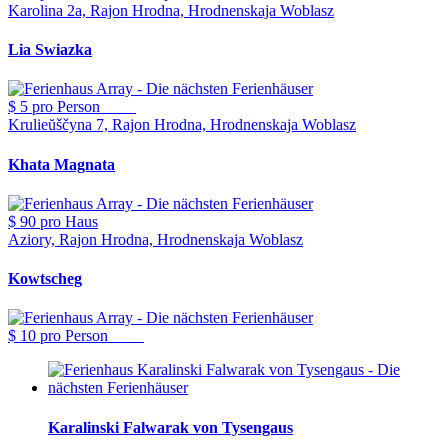
Karolina 2a, Rajon Hrodna, Hrodnenskaja Woblasz
Lia Swiazka
$ 5
pro Person
Krulieŭščyna 7, Rajon Hrodna, Hrodnenskaja Woblasz
Khata Magnata
$ 90
pro Haus
Aziory, Rajon Hrodna, Hrodnenskaja Woblasz
Kowtscheg
$ 10
pro Person
Karalinski Falwarak von Tysengaus