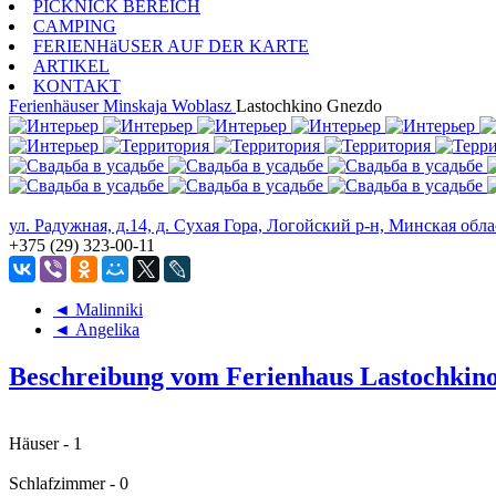
PICKNICK BEREICH
CAMPING
FERIENHäUSER AUF DER KARTE
ARTIKEL
KONTAKT
Ferienhäuser
Minskaja Woblasz
Lastochkino Gnezdo
ул. Радужная, д.14, д. Сухая Гора, Логойский р-н, Минская обла
+375 (29) 323-00-11
◄ Malinniki
◄ Angelika
Beschreibung vom Ferienhaus Lastochkin
Häuser - 1
Schlafzimmer - 0