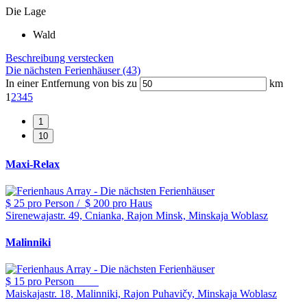
Die Lage
Wald
Beschreibung verstecken
Die nächsten Ferienhäuser (43)
In einer Entfernung von bis zu
km
1
2
3
4
5
Maxi-Relax
$ 25
pro Person
/
$ 200
pro Haus
Sirenewajastr. 49, Cnianka, Rajon Minsk, Minskaja Woblasz
Malinniki
$ 15
pro Person
Maiskajastr. 18, Malinniki, Rajon Puhavičy, Minskaja Woblasz