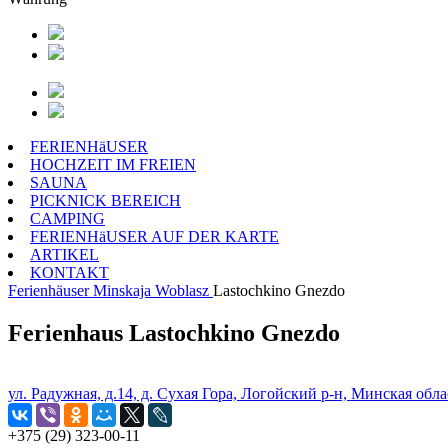
FERIENHäUSER
HOCHZEIT IM FREIEN
SAUNA
PICKNICK BEREICH
CAMPING
FERIENHäUSER AUF DER KARTE
ARTIKEL
KONTAKT
Ferienhäuser
Minskaja Woblasz
Lastochkino Gnezdo
Ferienhaus Lastochkino Gnezdo
ул. Радужная, д.14, д. Сухая Гора, Логойский р-н, Минская обла
+375 (29) 323-00-11