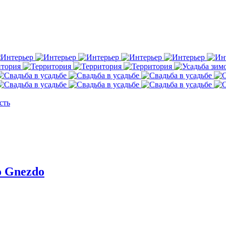
сть
o Gnezdo