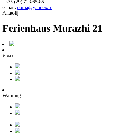
+375 (29) 713-65-85
e-mail:
par5a@yandex.ru
Anatolij
Ferienhaus Murazhi 21
Язык
Währung