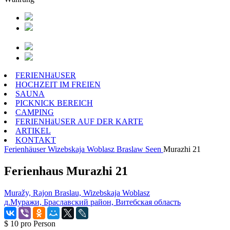
FERIENHäUSER
HOCHZEIT IM FREIEN
SAUNA
PICKNICK BEREICH
CAMPING
FERIENHäUSER AUF DER KARTE
ARTIKEL
KONTAKT
Ferienhäuser
Wizebskaja Woblasz
Braslaw Seen
Murazhi 21
Ferienhaus Murazhi 21
Muražy, Rajon Braslau, Wizebskaja Woblasz
д.Муражи, Браславский район, Витебская область
$ 10
pro Person