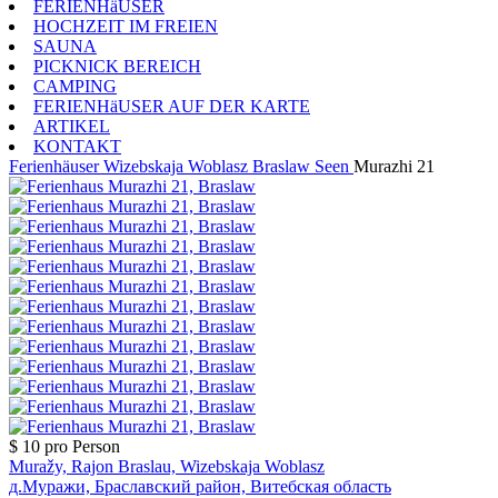
FERIENHäUSER
HOCHZEIT IM FREIEN
SAUNA
PICKNICK BEREICH
CAMPING
FERIENHäUSER AUF DER KARTE
ARTIKEL
KONTAKT
Ferienhäuser
Wizebskaja Woblasz
Braslaw Seen
Murazhi 21
$ 10
pro Person
Muražy, Rajon Braslau, Wizebskaja Woblasz
д.Муражи, Браславский район, Витебская область