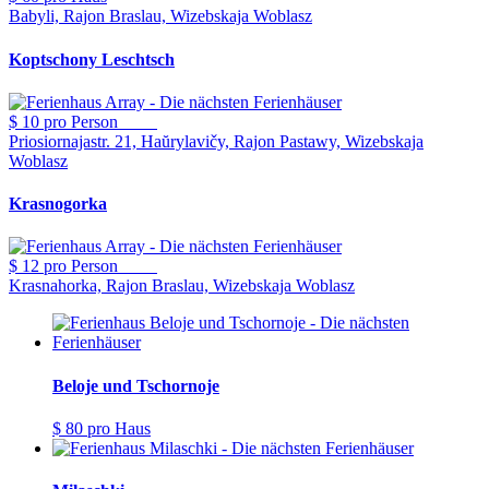
Babyli, Rajon Braslau, Wizebskaja Woblasz
Koptschony Leschtsch
$ 10
pro Person
Priosiornajastr. 21, Haŭrylavičy, Rajon Pastawy, Wizebskaja
Woblasz
Krasnogorka
$ 12
pro Person
Krasnahorka, Rajon Braslau, Wizebskaja Woblasz
Beloje und Tschornoje
$ 80
pro Haus