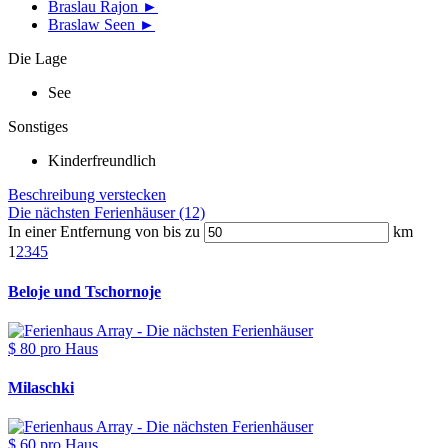
Braslau Rajon ►
Braslaw Seen ►
Die Lage
See
Sonstiges
Kinderfreundlich
Beschreibung verstecken
Die nächsten Ferienhäuser (12)
In einer Entfernung von bis zu
km
1
2
3
4
5
Beloje und Tschornoje
$ 80
pro Haus
Milaschki
$ 60
pro Haus