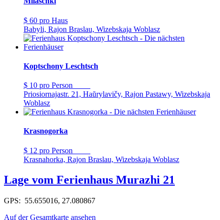
Milaschki
$ 60
pro Haus
Babyli, Rajon Braslau, Wizebskaja Woblasz
Koptschony Leschtsch
$ 10
pro Person
Priosiornajastr. 21, Haŭrylavičy, Rajon Pastawy, Wizebskaja
Woblasz
Krasnogorka
$ 12
pro Person
Krasnahorka, Rajon Braslau, Wizebskaja Woblasz
Lage vom Ferienhaus Murazhi 21
GPS: 55.655016, 27.080867
Auf der Gesamtkarte ansehen