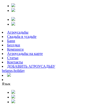
Агроусадьбы
Свадьба в усадьбе
Бани
Беседки
Кемпинги
Агроусадьбы на карте
Статьи
Контакты
ДОБАВИТЬ АГРОУСАДЬБУ
belarus
-
holiday
Язык