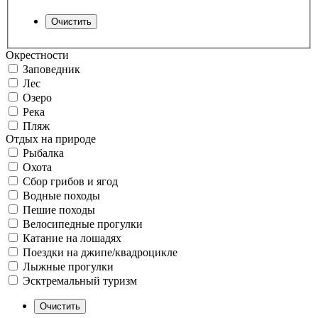
Окрестности
Заповедник
Лес
Озеро
Река
Пляж
Отдых на природе
Рыбалка
Охота
Сбор грибов и ягод
Водные походы
Пешие походы
Велосипедные прогулки
Катание на лошадях
Поездки на джипе/квадроцикле
Лыжные прогулки
Эсктремальный туризм