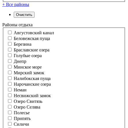
+ Все районы
Районы отдыха
Августовский канал
Беловежская пуща
Березина
Браславские озера
Голубые озера
Днепр
Минское море
Мирский замок
Налибокская пуща
Нарочанские озера
Неман
Несвижский замок
Озеро Свитязь
Озеро Селява
Полесье
Припять
Силичи