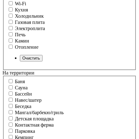
Wi-Fi
Кухня
Холодильник
Газовая плита
Электроплита
Печь
Камин
Отопление
На территории
Баня
Сауна
Бассейн
Навес/шатер
Беседка
Мангал/барбекю/гриль
Детская площадка
Контактная ферма
Парковка
Кемпинг