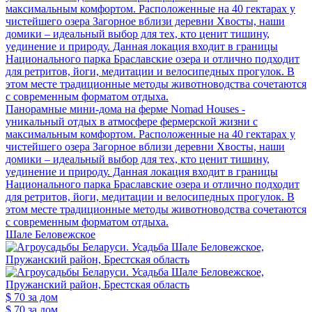
максимальным комфортом. Расположенные на 40 гектарах у
чистейшего озера Загорное вблизи деревни Хвосты, наши
домики – идеальный выбор для тех, кто ценит тишину,
уединение и природу. Данная локация входит в границы
Национального парка Браславские озера и отлично подходит
для ретритов, йоги, медитации и велосипедных прогулок. В
этом месте традиционные методы животноводства сочетаются
с современным форматом отдыха.
Панорамные мини-дома на ферме Nomad Houses -
уникальный отдых в атмосфере фермерской жизни с
максимальным комфортом. Расположенные на 40 гектарах у
чистейшего озера Загорное вблизи деревни Хвосты, наши
домики – идеальный выбор для тех, кто ценит тишину,
уединение и природу. Данная локация входит в границы
Национального парка Браславские озера и отлично подходит
для ретритов, йоги, медитации и велосипедных прогулок. В
этом месте традиционные методы животноводства сочетаются
с современным форматом отдыха.
Шале Беловежское
$ 70
за дом
$ 70
за дом