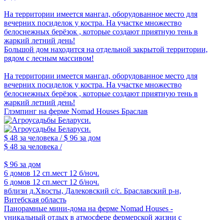
На территории имеется мангал, оборудованное место для
вечерних посиделок у костра. На участке множество
белоснежных берёзок , которые создают приятную тень в
жаркий летний день!
Большой дом находится на отдельной закрытой территории,
рядом с лесным массивом!
На территории имеется мангал, оборудованное место для
вечерних посиделок у костра. На участке множество
белоснежных берёзок , которые создают приятную тень в
жаркий летний день!
Глэмпинг на ферме Nomad Houses Браслав
$ 48
за человека /
$ 96
за дом
$ 48
за человека /
$ 96
за дом
6 домов
12 сп.мест
12 б/ноч.
6 домов
12 сп.мест
12 б/ноч.
вблизи д.Хвосты, Далековский с/с. Браславский р-н,
Витебская область
Панорамные мини-дома на ферме Nomad Houses -
уникальный отдых в атмосфере фермерской жизни с