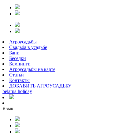
Агроусадьбы
Свадьба в усадьбе
Бани
Беседки
Кемпинги
Агроусадьбы на карте
Статьи
Контакты
ДОБАВИТЬ АГРОУСАДЬБУ
belarus
-
holiday
Язык