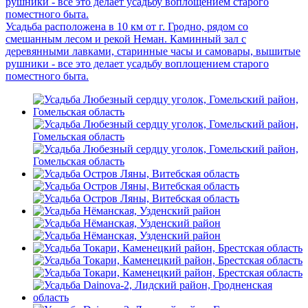
рушники - все это делает усадьбу воплощением старого
поместного быта.
Усадьба расположена в 10 км от г. Гродно, рядом со
смешанным лесом и рекой Неман. Каминный зал с
деревянными лавками, старинные часы и самовары, вышитые
рушники - все это делает усадьбу воплощением старого
поместного быта.