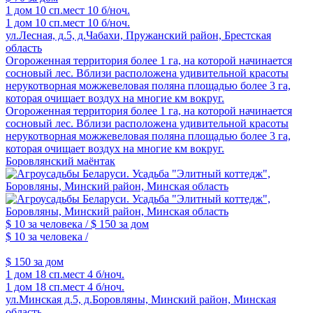
1 дом
10 сп.мест
10 б/ноч.
1 дом
10 сп.мест
10 б/ноч.
ул.Лесная, д.5, д.Чабахи, Пружанский район, Брестская
область
Огороженная территория более 1 га, на которой начинается
сосновый лес. Вблизи расположена удивительной красоты
нерукотворная можжевеловая поляна площадью более 3 га,
которая очищает воздух на многие км вокруг.
Огороженная территория более 1 га, на которой начинается
сосновый лес. Вблизи расположена удивительной красоты
нерукотворная можжевеловая поляна площадью более 3 га,
которая очищает воздух на многие км вокруг.
Боровлянский маёнтак
$ 10
за человека /
$ 150
за дом
$ 10
за человека /
$ 150
за дом
1 дом
18 сп.мест
4 б/ноч.
1 дом
18 сп.мест
4 б/ноч.
ул.Минская д.5, д.Боровляны, Минский район, Минская
область