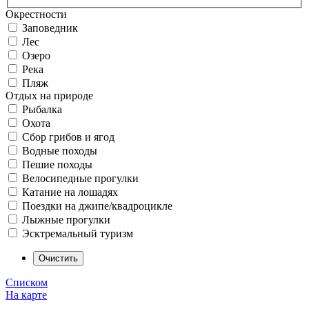
Окрестности
Заповедник
Лес
Озеро
Река
Пляж
Отдых на природе
Рыбалка
Охота
Сбор грибов и ягод
Водные походы
Пешие походы
Велосипедные прогулки
Катание на лошадях
Поездки на джипе/квадроцикле
Лыжные прогулки
Эсктремальный туризм
Списком
На карте