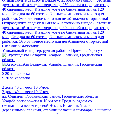
Отпразднуйте свадьбу в Вилле «Ласточкино гнездо»! Уютный
двухэтажный коттедж вмещает до 250 гостей и предлагает до
40 спальных мест. К вашим услугам банкетный зал на 120
мест, беседка на 60 гостей, банные комплексы и место для
рыбалки. Это отличное место для незабываемого торжества!
Отпразднуйте свадьбу в Вилле «Ласточкино гнездо»! Уютный
двухэтажный коттедж вмещает до 250 гостей и предлагает до
40 спальных мест. К вашим услугам банкетный зал на 120
мест, беседка на 60 гостей, банные комплексы и место для
рыбалки. Это отличное место для незабываемого торжества!
Славичи и Жукевичи
Уникальный интерьер, ручная работа • Прямо на берегу •
$ 20
за человека
$ 20
за человека
2 дома
40 сп.мест
10 б/ноч.
2 дома
40 сп.мест
10 б/ноч.
а.г. Славичи, Гродненский район, Гродненская область
Усадьба расположена в 10 км от г. Гродно, рядом со
смешанным лесом и рекой Неман. Каминный зал с
деревянными лавками, старинные часы и самовары, вышитые