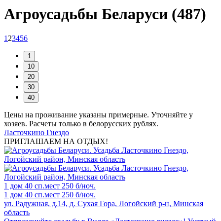
Агроусадьбы Беларуси (487)
1
2
3
4
5
6
Цены на проживание указаны примерные. Уточняйте у
хозяев. Расчеты только в белорусских рублях.
Ласточкино Гнездо
ПРИГЛАШАЕМ НА ОТДЫХ!
1 дом
40 сп.мест
250 б/ноч.
1 дом
40 сп.мест
250 б/ноч.
ул. Радужная, д.14, д. Сухая Гора, Логойский р-н, Минская
область