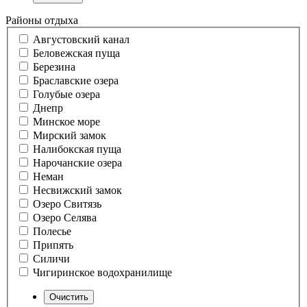
Районы отдыха
Августовский канал
Беловежская пуща
Березина
Браславские озера
Голубые озера
Днепр
Минское море
Мирский замок
Налибокская пуща
Нарочанские озера
Неман
Несвижский замок
Озеро Свитязь
Озеро Селява
Полесье
Припять
Силичи
Чигиринское водохранилище