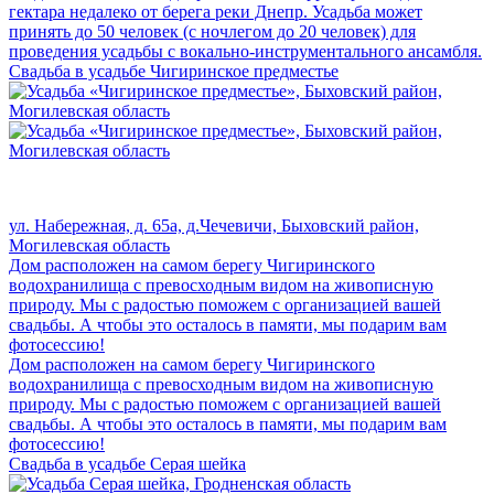
гектара недалеко от берега реки Днепр. Усадьба может
принять до 50 человек (с ночлегом до 20 человек) для
проведения усадьбы с вокально-инструментального ансамбля.
Свадьба в усадьбе Чигиринское предместье
ул. Набережная, д. 65а, д.Чечевичи, Быховский район,
Могилевская область
Дом расположен на самом берегу Чигиринского
водохранилища с превосходным видом на живописную
природу. Мы с радостью поможем с организацией вашей
свадьбы. А чтобы это осталось в памяти, мы подарим вам
фотосессию!
Дом расположен на самом берегу Чигиринского
водохранилища с превосходным видом на живописную
природу. Мы с радостью поможем с организацией вашей
свадьбы. А чтобы это осталось в памяти, мы подарим вам
фотосессию!
Свадьба в усадьбе Серая шейка