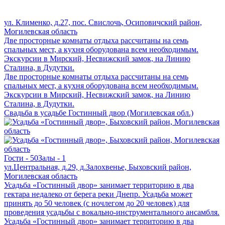
ул. Клименко, д.27, пос. Свислочь, Осиповичский район,
Могилевская область
Две просторные комнаты отдыха рассчитаны на семь
спальных мест, а кухня оборудована всем необходимым.
Экскурсии в Мирский, Несвижский замок, на Линию
Сталина, в Дудутки.
Две просторные комнаты отдыха рассчитаны на семь
спальных мест, а кухня оборудована всем необходимым.
Экскурсии в Мирский, Несвижский замок, на Линию
Сталина, в Дудутки.
Свадьба в усадьбе Гостинный двор (Могилевская обл.)
Гости - 50
Залы - 1
ул.Центральная, д.29, д.Залохвенье, Быховский район,
Могилевская область
Усадьба «Гостинный двор» занимает территорию в два
гектара недалеко от берега реки Днепр. Усадьба может
принять до 50 человек (с ночлегом до 20 человек) для
проведения усадьбы с вокально-инструментального ансамбля.
Усадьба «Гостинный двор» занимает территорию в два