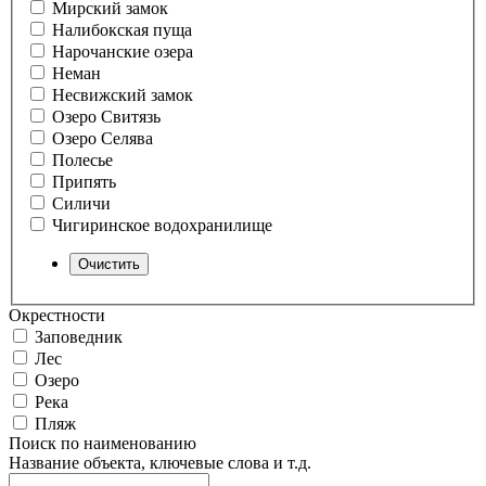
Мирский замок
Налибокская пуща
Нарочанские озера
Неман
Несвижский замок
Озеро Свитязь
Озеро Селява
Полесье
Припять
Силичи
Чигиринское водохранилище
Окрестности
Заповедник
Лес
Озеро
Река
Пляж
Поиск по наименованию
Название объекта, ключевые слова и т.д.