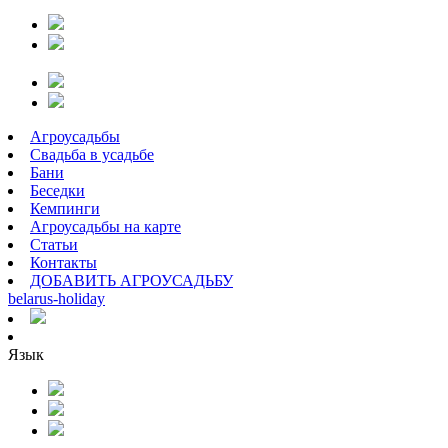
Агроусадьбы
Свадьба в усадьбе
Бани
Беседки
Кемпинги
Агроусадьбы на карте
Статьи
Контакты
ДОБАВИТЬ АГРОУСАДЬБУ
belarus
-
holiday
Язык