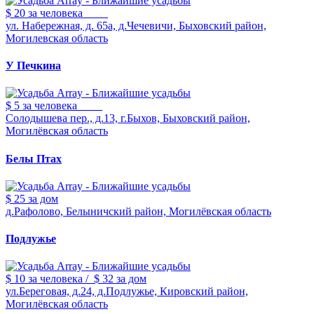
$ 20
за человека
ул. Набережная, д. 65а, д.Чечевичи, Быховский район,
Могилевская область
У Печкина
$ 5
за человека
Солодышева пер., д.13, г.Быхов, Быховский район,
Могилёвская область
Белы Птах
$ 25
за дом
д.Рафолово, Белыничский район, Могилёвская область
Подлужье
$ 10
за человека
/
$ 32
за дом
ул.Береговая, д.24, д.Подлужье, Кировский район,
Могилёвская область