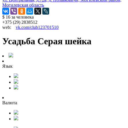
Могилевская область
$ 16
за человека
+375 (29) 2838512
web:
vk.com/club123701510
Усадьба Серая шейка
Язык
Валюта