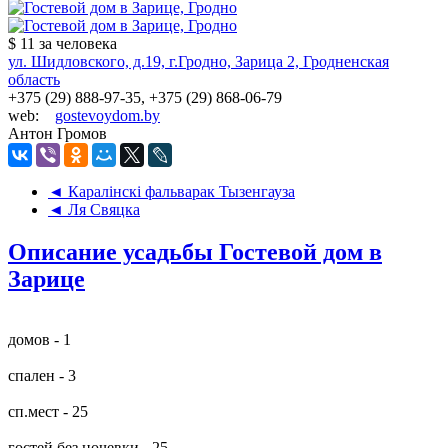
$ 11
за человека
ул. Шидловского, д.19, г.Гродно, Зарица 2, Гродненская
область
+375 (29) 888-97-35, +375 (29) 868-06-79
web:
gostevoydom.by
Антон Громов
◄ Каралiнскi фальварак Тызенгауза
◄ Ля Свяцка
Описание усадьбы Гостевой дом в
Зарице
домов - 1
спален - 3
сп.мест - 25
гостей без ночевки - 25