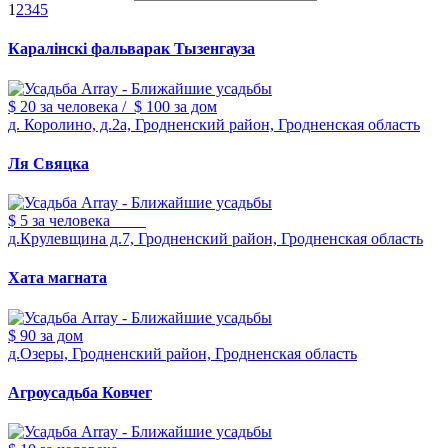
1
2
3
4
5
Каралiнскi фальварак Тызенгауза
$ 20
за человека
/
$ 100
за дом
д. Королино, д.2а, Гродненский район, Гродненская область
Ля Свяцка
$ 5
за человека
д.Крулевщина д.7, Гродненский район, Гродненская область
Хата магната
$ 90
за дом
д.Озеры, Гродненский район, Гродненская область
Агроусадьба Ковчег