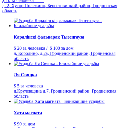
$ 10
за человека
д. 2, Хутор Полежино, Берестовицкий район, Гродненская
область
Каралiнскi фальварак Тызенгауза
$ 20
за человека
/
$ 100
за дом
д. Королино, д.2а, Гродненский район, Гродненская
область
Ля Свяцка
$ 5
за человека
д.Крулевщина д.7, Гродненский район, Гродненская
область
Хата магната
$ 90
за дом