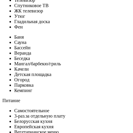
Телевизор
Спутниковое ТВ
ЖК телевизор
Утюг
Гладильная доска
Фен
Баня
Сауна
Бассейн
Веранда
Беседка
Мангал/барбекю/гриль
Качели
Детская площадка
Огород
Парковка
Кемпинг
Питание
Самостоятельное
3-раз.за отдельную плату
Белорусская кухня
Европейская кухня
Вегетарианское меню