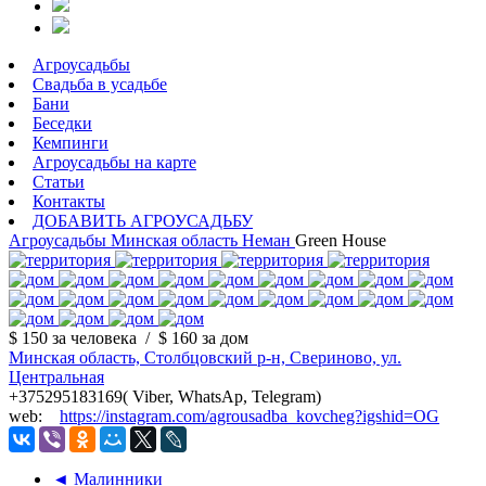
Агроусадьбы
Свадьба в усадьбе
Бани
Беседки
Кемпинги
Агроусадьбы на карте
Статьи
Контакты
ДОБАВИТЬ АГРОУСАДЬБУ
Агроусадьбы
Минская область
Неман
Green House
$ 150
за человека
/
$ 160
за дом
Минская область, Столбцовский р-н, Свериново, ул.
Центральная
+375295183169( Viber, WhatsAp, Telegram)
web:
https://instagram.com/agrousadba_kovcheg?igshid=OG
◄ Малинники