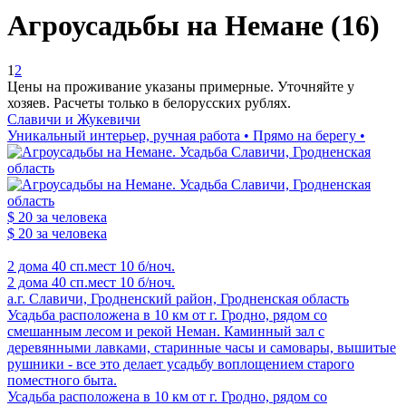
Агроусадьбы на Немане (16)
1
2
Цены на проживание указаны примерные. Уточняйте у
хозяев. Расчеты только в белорусских рублях.
Славичи и Жукевичи
Уникальный интерьер, ручная работа • Прямо на берегу •
$ 20
за человека
$ 20
за человека
2 дома
40 сп.мест
10 б/ноч.
2 дома
40 сп.мест
10 б/ноч.
а.г. Славичи, Гродненский район, Гродненская область
Усадьба расположена в 10 км от г. Гродно, рядом со
смешанным лесом и рекой Неман. Каминный зал с
деревянными лавками, старинные часы и самовары, вышитые
рушники - все это делает усадьбу воплощением старого
поместного быта.
Усадьба расположена в 10 км от г. Гродно, рядом со