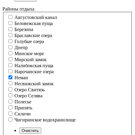
Районы отдыха
Августовский канал
Беловежская пуща
Березина
Браславские озера
Голубые озера
Днепр
Минское море
Мирский замок
Налибокская пуща
Нарочанские озера
Неман
Несвижский замок
Озеро Свитязь
Озеро Селява
Полесье
Припять
Силичи
Чигиринское водохранилище