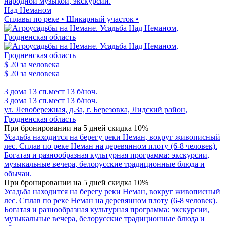
народной музыкой, экскурсии.
Над Неманом
Сплавы по реке • Шикарный участок •
$ 20
за человека
$ 20
за человека
3 дома
13 сп.мест
13 б/ноч.
3 дома
13 сп.мест
13 б/ноч.
ул. Левобережная, д.3а, г. Березовка, Лидский район,
Гродненская область
При бронировании на 5 дней скидка 10%
Усадьба находится на берегу реки Неман, вокруг живописный
лес. Сплав по реке Неман на деревянном плоту (6-8 человек).
Богатая и разнообразная культурная программа: экскурсии,
музыкальные вечера, белорусские традиционные блюда и
обычаи.
При бронировании на 5 дней скидка 10%
Усадьба находится на берегу реки Неман, вокруг живописный
лес. Сплав по реке Неман на деревянном плоту (6-8 человек).
Богатая и разнообразная культурная программа: экскурсии,
музыкальные вечера, белорусские традиционные блюда и