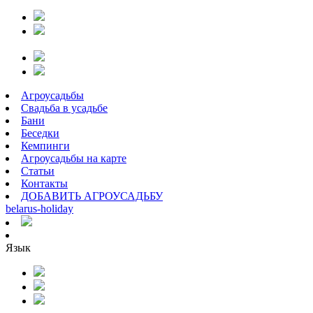
Агроусадьбы
Свадьба в усадьбе
Бани
Беседки
Кемпинги
Агроусадьбы на карте
Статьи
Контакты
ДОБАВИТЬ АГРОУСАДЬБУ
belarus
-
holiday
Язык