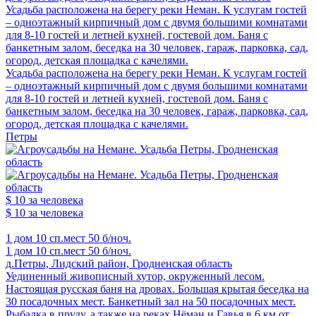
Усадьба расположена на берегу реки Неман. К услугам гостей
– одноэтажный кирпичный дом с двумя большими комнатами
для 8-10 гостей и летней кухней, гостевой дом. Баня с
банкетным залом, беседка на 30 человек, гараж, парковка, сад,
огород, детская площадка с качелями.
Усадьба расположена на берегу реки Неман. К услугам гостей
– одноэтажный кирпичный дом с двумя большими комнатами
для 8-10 гостей и летней кухней, гостевой дом. Баня с
банкетным залом, беседка на 30 человек, гараж, парковка, сад,
огород, детская площадка с качелями.
Петры
$ 10
за человека
$ 10
за человека
1 дом
10 сп.мест
50 б/ноч.
1 дом
10 сп.мест
50 б/ноч.
д.Петры, Лидский район, Гродненская область
Уединенный живописный хутор, окруженный лесом.
Настоящая русская баня на дровах. Большая крытая беседка на
30 посадочных мест. Банкетный зал на 50 посадочных мест.
Рыбалка в пруду, а также на реках Нёман и Гавья в 6 км от