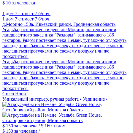
$ 10
за человека
1 дом
7 сп.мест
7 б/ноч.
1 дом
7 сп.мест
7 б/ноч.
д.Морино 158а, Ивьевский район, Гродненская область
Усадьба расположена в деревне Морино, на территории
ландшафтного заказника "Раздоры", занимающего 186
гектаров. Рядом протекает река Неман, тут можно отдохнуть
на воде, порыбачить. Неподалеку находится лес, где можно
насладиться прогулками по свежему воздуху или же
поохотиться.
Усадьба расположена в деревне Морино, на территории
ландшафтного заказника "Раздоры", занимающего 186
гектаров. Рядом протекает река Неман, тут можно отдохнуть
на воде, порыбачить. Неподалеку находится лес, где можно
насладиться прогулками по свежему воздуху или же
поохотиться.
Green House
Уникальный интерьер, ручная работа • Уединение •
$ 150
за человека /
$ 160
за дом
$ 150
за человека /