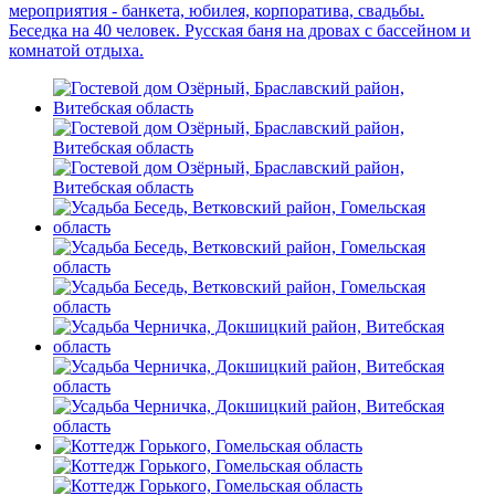
мероприятия - банкета, юбилея, корпоратива, свадьбы.
Беседка на 40 человек. Русская баня на дровах с бассейном и
комнатой отдыха.