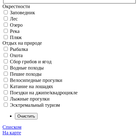
Окрестности
Заповедник
Лес
Озеро
Река
Пляж
Отдых на природе
Рыбалка
Охота
Сбор грибов и ягод
Водные походы
Пешие походы
Велосипедные прогулки
Катание на лошадях
Поездки на джипе/квадроцикле
Лыжные прогулки
Эсктремальный туризм
Списком
На карте