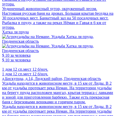
хутора.
Уединенный живописный хутор, окруженный лесом.
Настоящая русская баня на дровах. Большая крытая беседка на
30 посадочных мест. Банкетный зал на 50 посадочных мест.
Рыбалка в пруду, а также на реках Нёман и Гавья в 6 км от
хутора.
Хатка ля пруда
$ 10
за человека
$ 10
за человека
1 дом
12 сп.мест
12 б/ноч.
1 дом
12 сп.мест
12 б/ноч.
д.Бискупцы, д.14, Лидский район, Гродненская область
Усадьба находится в живописном месте, в 15 км от Лиды. В 2
км от усадьбы протекает река Неман. На территории усадьбы
на берегу пруда расположен мангал, крытая терраса с лавками
и зоной для приготовления барбекю. Также есть прекрасная
баня с березовыми вениками и горячим паром.
Усадьба находится в живописном месте, в 15 км от Лиды. В 2
км от усадьбы протекает река Неман. На территории усадьбы
на берегу пруда расположен мангал, крытая терраса с лавками