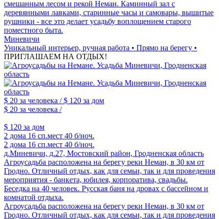
смешанным лесом и рекой Неман. Каминный зал с
деревянными лавками, старинные часы и самовары, вышитые
рушники - все это делает усадьбу воплощением старого
поместного быта.
Миневичи
Уникальный интерьер, ручная работа • Прямо на берегу •
ПРИГЛАШАЕМ НА ОТДЫХ!
$ 20
за человека /
$ 120
за дом
$ 20
за человека /
$ 120
за дом
2 дома
16 сп.мест
40 б/ноч.
2 дома
16 сп.мест
40 б/ноч.
д.Миневичи, д.27, Мостовский район, Гродненская область
Агроусадьба расположена на берегу реки Неман, в 30 км от
Гродно. Отличный отдых, как для семьи, так и для проведения
мероприятия - банкета, юбилея, корпоратива, свадьбы.
Беседка на 40 человек. Русская баня на дровах с бассейном и
комнатой отдыха.
Агроусадьба расположена на берегу реки Неман, в 30 км от
Гродно. Отличный отдых, как для семьи, так и для проведения