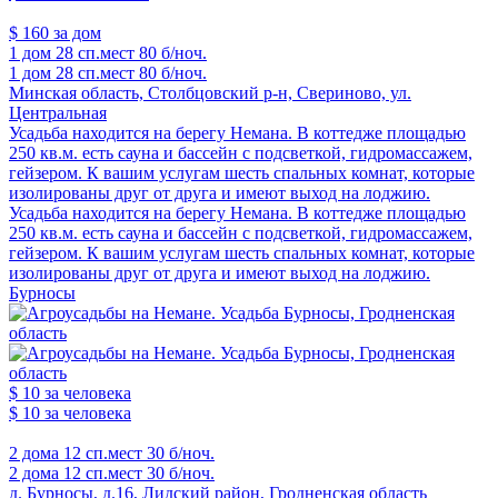
$ 160
за дом
1 дом
28 сп.мест
80 б/ноч.
1 дом
28 сп.мест
80 б/ноч.
Минская область, Столбцовский р-н, Свериново, ул.
Центральная
Усадьба находится на берегу Немана. В коттедже площадью
250 кв.м. есть сауна и бассейн с подсветкой, гидромассажем,
гейзером. К вашим услугам шесть спальных комнат, которые
изолированы друг от друга и имеют выход на лоджию.
Усадьба находится на берегу Немана. В коттедже площадью
250 кв.м. есть сауна и бассейн с подсветкой, гидромассажем,
гейзером. К вашим услугам шесть спальных комнат, которые
изолированы друг от друга и имеют выход на лоджию.
Бурносы
$ 10
за человека
$ 10
за человека
2 дома
12 сп.мест
30 б/ноч.
2 дома
12 сп.мест
30 б/ноч.
д. Бурносы, д.16, Лидский район, Гродненская область