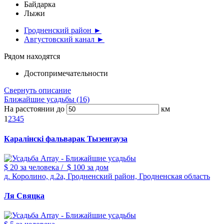
Байдарка
Лыжи
Гродненский район ►
Августовский канал ►
Рядом находятся
Достопримечательности
Свернуть описание
Ближайшие усадьбы (16)
На расстоянии до
км
1
2
3
4
5
Каралiнскi фальварак Тызенгауза
$ 20
за человека
/
$ 100
за дом
д. Королино, д.2а, Гродненский район, Гродненская область
Ля Свяцка