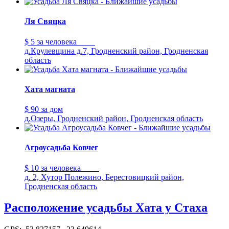
Ля Свяцка
$ 5
за человека
д.Крулевщина д.7, Гродненский район, Гродненская
область
Хата магната
$ 90
за дом
д.Озеры, Гродненский район, Гродненская область
Агроусадьба Ковчег
$ 10
за человека
д. 2, Хутор Полежино, Берестовицкий район,
Гродненская область
Расположение усадьбы Хата у Стаха