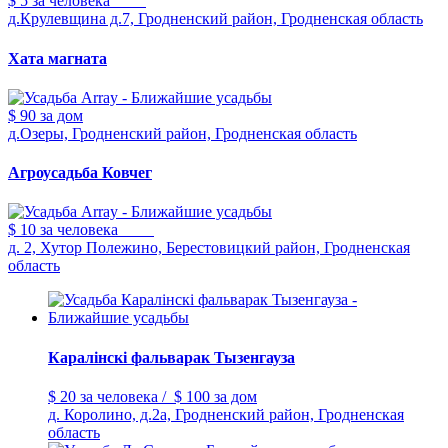
$ 5
за человека
д.Крулевщина д.7, Гродненский район, Гродненская область
Хата магната
$ 90
за дом
д.Озеры, Гродненский район, Гродненская область
Агроусадьба Ковчег
$ 10
за человека
д. 2, Хутор Полежино, Берестовицкий район, Гродненская
область
Каралiнскi фальварак Тызенгауза
$ 20
за человека
/
$ 100
за дом
д. Королино, д.2а, Гродненский район, Гродненская
область