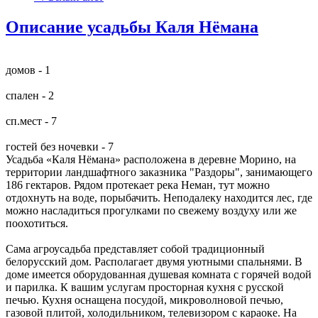
Описание усадьбы Каля Нёмана
домов - 1
спален - 2
сп.мест - 7
гостей без ночевки - 7
Усадьба «Каля Нёмана» расположена в деревне Морино, на
территории ландшафтного заказника "Раздоры", занимающего
186 гектаров. Рядом протекает река Неман, тут можно
отдохнуть на воде, порыбачить. Неподалеку находится лес, где
можно насладиться прогулками по свежему воздуху или же
поохотиться.
Сама агроусадьба представляет собой традиционный
белорусский дом. Располагает двумя уютными спальнями. В
доме имеется оборудованная душевая комната с горячей водой
и парилка. К вашим услугам просторная кухня с русской
печью. Кухня оснащена посудой, микроволновой печью,
газовой плитой, холодильником, телевизором с караоке. На