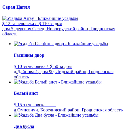
Серая Цапля
$ 12
за человека
/
$ 110
за дом
дом 5, деревня Селец, Новогрудский район, Гродненская
область
Гасцiнны двор
$ 10
за человека
/
$ 50
за дом
д.Дайнова-1, дом 90, Лидский район, Гродненская
область
Белый аист
$ 15
за человека
д.Омневичи, Кореличский район, Гродненская область
Два бусла