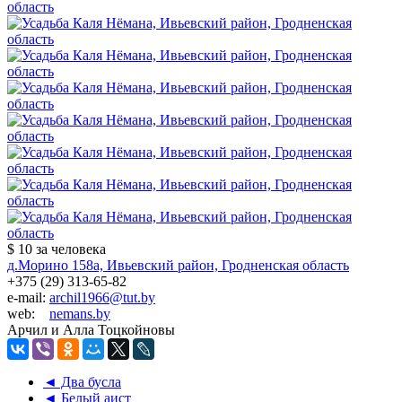
$ 10
за человека
д.Морино 158а, Ивьевский район, Гродненская область
+375 (29) 313-65-82
e-mail:
archil1966@tut.by
web:
nemans.by
Арчил и Алла Тоцкойновы
◄ Два бусла
◄ Белый аист