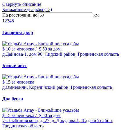
Свернуть описание
Ближайшие усадьбы (12)
На расстоянии до
км
1
2
3
4
5
Гасцiнны двор
$ 10
за человека
/
$ 50
за дом
д.Дайнова-1, дом 90, Лидский район, Гродненская область
Белый аист
$ 15
за человека
д.Омневичи, Кореличский район, Гродненская область
Два бусла
$ 15
за человека
/
$ 50
за дом
ул. Рыбиновского, д. 27, д. Докудова-1, Лидский район,
Гродненская область