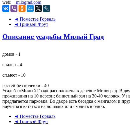
web:
milograd.com
◄ Поместье Горваль
◄ Гринвэй Фрут
Описание усадьбы Милый Град
домов - 1
спален - 4
сп.мест - 10
гостей без ночевки - 40
Усадьба «Милый Град» расположена в деревне Милоград. В двух
проживания на 10 персон; банкетный зал на 30-40 человек. У
предлагается парковка. Во дворе есть беседка с мангалом и пру
научиться кататься на лошадях или сходить в баню.
◄ Поместье Горваль
◄ Гринвэй Фрут