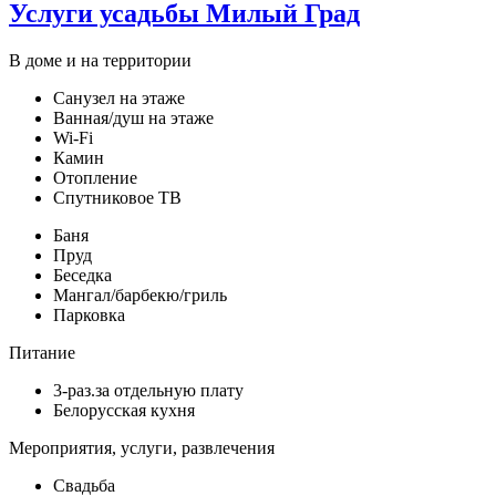
Услуги усадьбы Милый Град
В доме и на территории
Санузел на этаже
Ванная/душ на этаже
Wi-Fi
Камин
Отопление
Спутниковое ТВ
Баня
Пруд
Беседка
Мангал/барбекю/гриль
Парковка
Питание
3-раз.за отдельную плату
Белорусская кухня
Мероприятия, услуги, развлечения
Свадьба