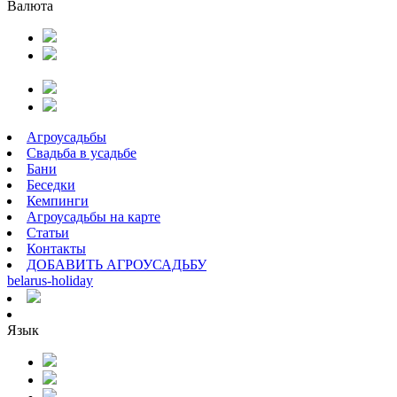
Валюта
Агроусадьбы
Свадьба в усадьбе
Бани
Беседки
Кемпинги
Агроусадьбы на карте
Статьи
Контакты
ДОБАВИТЬ АГРОУСАДЬБУ
belarus
-
holiday
Язык