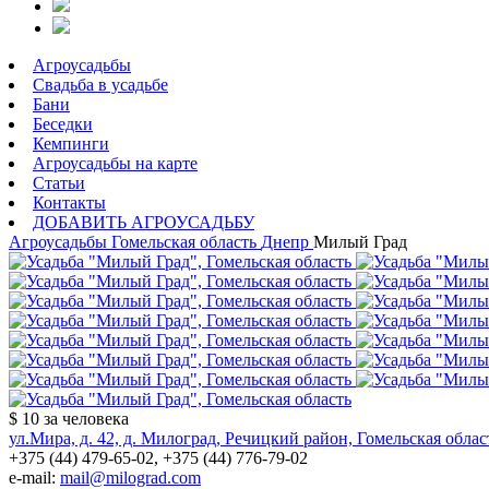
Агроусадьбы
Свадьба в усадьбе
Бани
Беседки
Кемпинги
Агроусадьбы на карте
Статьи
Контакты
ДОБАВИТЬ АГРОУСАДЬБУ
Агроусадьбы
Гомельская область
Днепр
Милый Град
$ 10
за человека
ул.Мира, д. 42, д. Милоград, Речицкий район, Гомельская облас
+375 (44) 479-65-02, +375 (44) 776-79-02
e-mail:
mail@milograd.com