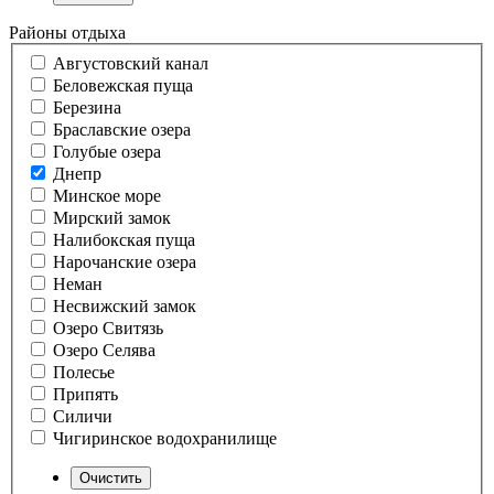
Районы отдыха
Августовский канал
Беловежская пуща
Березина
Браславские озера
Голубые озера
Днепр
Минское море
Мирский замок
Налибокская пуща
Нарочанские озера
Неман
Несвижский замок
Озеро Свитязь
Озеро Селява
Полесье
Припять
Силичи
Чигиринское водохранилище