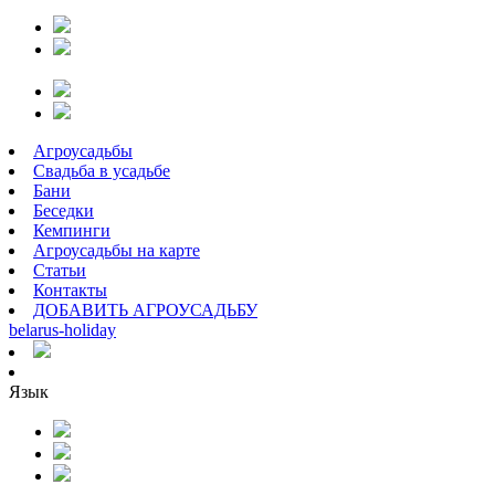
Агроусадьбы
Свадьба в усадьбе
Бани
Беседки
Кемпинги
Агроусадьбы на карте
Статьи
Контакты
ДОБАВИТЬ АГРОУСАДЬБУ
belarus
-
holiday
Язык