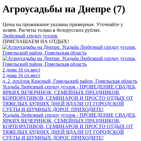
Агроусадьбы на Днепре (7)
Цены на проживание указаны примерные. Уточняйте у
хозяев. Расчеты только в белорусских рублях.
Любезный сердцу уголок
ПРИГЛАШАЕМ НА ОТДЫХ!
2 дома
16 сп.мест
2 дома
16 сп.мест
д. 2, посёлок Красный, Гомельский район, Гомельская область
Усадьба Любезный сердцу уголок - ПРОВЕДЕНИЕ СВАДЕБ,
ЯРКИХ ВЕЧЕРИНОК, СЕМЕЙНЫХ ПРАЗДНИКОВ,
КОРПОРАТИВОВ, СЕМИНАРОВ И ПРОСТО ОТДЫХ ОТ
ТЯЖЕЛЫХ БУДНИХ ДНЕЙ ВДАЛИ ОТ ГОРОДСКОЙ
СУЕТЫ И ШУМНЫХ ДОРОГ. ПРИХОДИТЕ!
Усадьба Любезный сердцу уголок - ПРОВЕДЕНИЕ СВАДЕБ,
ЯРКИХ ВЕЧЕРИНОК, СЕМЕЙНЫХ ПРАЗДНИКОВ,
КОРПОРАТИВОВ, СЕМИНАРОВ И ПРОСТО ОТДЫХ ОТ
ТЯЖЕЛЫХ БУДНИХ ДНЕЙ ВДАЛИ ОТ ГОРОДСКОЙ
СУЕТЫ И ШУМНЫХ ДОРОГ. ПРИХОДИТЕ!