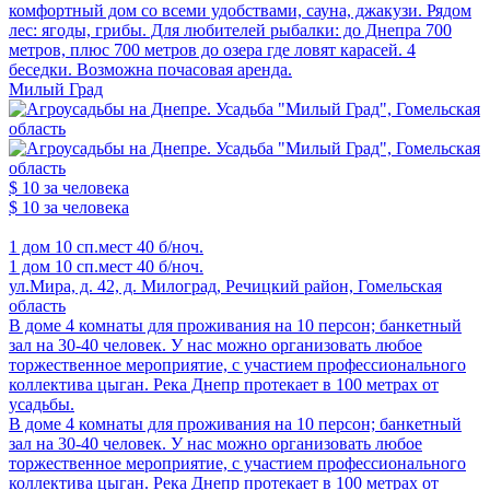
комфортный дом со всеми удобствами, сауна, джакузи. Рядом
лес: ягоды, грибы. Для любителей рыбалки: до Днепра 700
метров, плюс 700 метров до озера где ловят карасей. 4
беседки. Возможна почасовая аренда.
Милый Град
$ 10
за человека
$ 10
за человека
1 дом
10 сп.мест
40 б/ноч.
1 дом
10 сп.мест
40 б/ноч.
ул.Мира, д. 42, д. Милоград, Речицкий район, Гомельская
область
В доме 4 комнаты для проживания на 10 персон; банкетный
зал на 30-40 человек. У нас можно организовать любое
торжественное мероприятие, с участием профессионального
коллектива цыган. Река Днепр протекает в 100 метрах от
усадьбы.
В доме 4 комнаты для проживания на 10 персон; банкетный
зал на 30-40 человек. У нас можно организовать любое
торжественное мероприятие, с участием профессионального
коллектива цыган. Река Днепр протекает в 100 метрах от