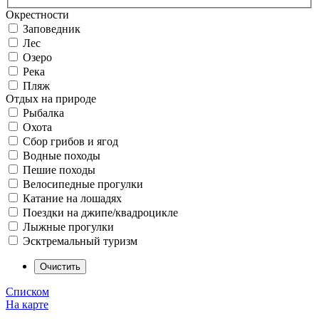
Окрестности
Заповедник
Лес
Озеро
Река
Пляж
Отдых на природе
Рыбалка
Охота
Сбор грибов и ягод
Водные походы
Пешие походы
Велосипедные прогулки
Катание на лошадях
Поездки на джипе/квадроцикле
Лыжные прогулки
Эсктремальный туризм
Списком
На карте