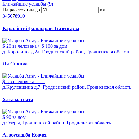
Ближайшие усадьбы (9)
На расстоянии до
км
3
4
5
6
7
8
9
10
Каралiнскi фальварак Тызенгауза
$ 20
за человека
/
$ 100
за дом
д. Королино, д.2а, Гродненский район, Гродненская область
Ля Свяцка
$ 5
за человека
д.Крулевщина д.7, Гродненский район, Гродненская область
Хата магната
$ 90
за дом
д.Озеры, Гродненский район, Гродненская область
Агроусадьба Ковчег