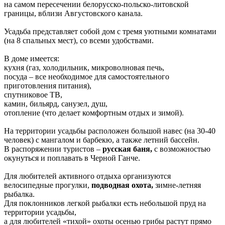
на самом пересечении белорусско-польско-литовской
границы, вблизи Августовского канала.
Усадьба представляет собой дом с тремя уютными комнатами
(на 8 спальных мест), со всеми удобствами.
В доме имеется:
кухня (газ, холодильник, микроволновая печь,
посуда – все необходимое для самостоятельного
приготовления питания),
спутниковое ТВ,
камин, бильярд, санузел, душ,
отопление (что делает комфортным отдых и зимой).
На территории усадьбы расположен большой навес (на 30-40
человек) с мангалом и барбекю, а также летний бассейн.
В распоряжении туристов –
русская баня,
с возможностью
окунуться и поплавать в Черной Ганче.
Для любителей активного отдыха организуются
велосипедные прогулки,
подводная охота,
зимне-летняя
рыбалка.
Для поклонников легкой рыбалки есть небольшой пруд на
территории усадьбы,
а для любителей «тихой» охоты осенью грибы растут прямо