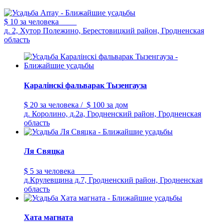
$ 10
за человека
д. 2, Хутор Полежино, Берестовицкий район, Гродненская
область
Каралiнскi фальварак Тызенгауза
$ 20
за человека
/
$ 100
за дом
д. Королино, д.2а, Гродненский район, Гродненская
область
Ля Свяцка
$ 5
за человека
д.Крулевщина д.7, Гродненский район, Гродненская
область
Хата магната