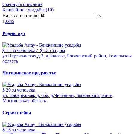
Свернуть описание
Ближайшие усадьбы (10)
На расстоянии до
км
1
2
3
4
5
Родны кут
$ 15
за человека
/
$ 125
за дом
ул.Партизанская д.2, д.Залозье, Рогачевский район, Гомельская
область
Чигиринское предместье
$ 20
за человека
ул. Набережная, д. 65а, д.Чечевичи, Быховский район,
Могилевская область
Серая шейка
$ 16
за человека