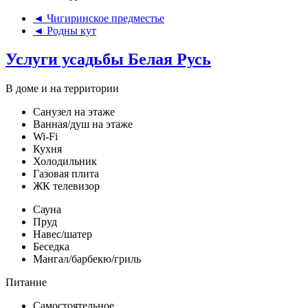
◄ Чигиринское предместье
◄ Родны кут
Услуги усадьбы Белая Русь
В доме и на территории
Санузел на этаже
Ванная/душ на этаже
Wi-Fi
Кухня
Холодильник
Газовая плита
ЖК телевизор
Сауна
Пруд
Навес/шатер
Беседка
Мангал/барбекю/гриль
Питание
Самостоятельное