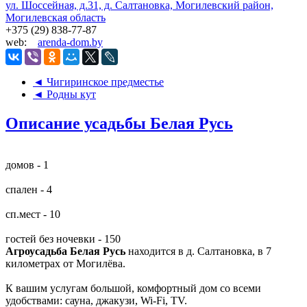
ул. Шоссейная, д.31, д. Салтановка, Могилевский район,
Могилевская область
+375 (29) 838-77-87
web:
arenda-dom.by
◄ Чигиринское предместье
◄ Родны кут
Описание усадьбы Белая Русь
домов - 1
спален - 4
сп.мест - 10
гостей без ночевки - 150
Агроусадьба Белая Русь
находится в д. Салтановка, в 7
километрах от Могилёва.
К вашим услугам большой, комфортный дом со всеми
удобствами: сауна, джакузи, Wi-Fi, TV.