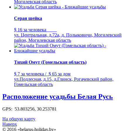
Могилевская область
Серая шейка
$ 16
за человека
ул. Центральная, д.72а, д. Полыковичи, Могилевский
район, Могилевская область
Тихий Омут (Гомельская область)
$ 7
за человека
/
$ 65
за дом
ул.Подлесная, д.15, д.Глинск, Рогачевский район,
Гомельская область
Расположение усадьбы Белая Русь
GPS: 53.803256, 30.253781
На общую карту
Наверх
© 2016 «belarus-holiday.by»