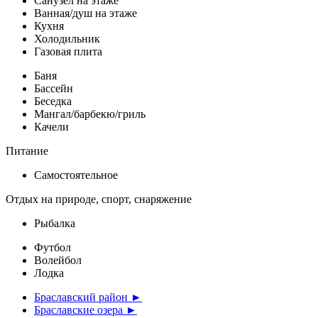
Санузел на этаже
Ванная/душ на этаже
Кухня
Холодильник
Газовая плита
Баня
Бассейн
Беседка
Мангал/барбекю/гриль
Качели
Питание
Самостоятельное
Отдых на природе, спорт, снаряжение
Рыбалка
Футбол
Волейбол
Лодка
Браславский район ►
Браславские озера ►