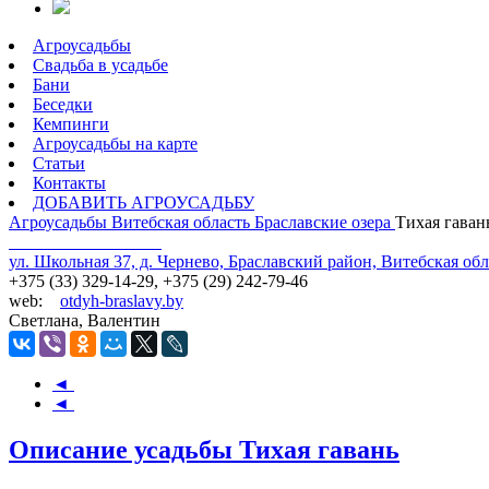
Агроусадьбы
Свадьба в усадьбе
Бани
Беседки
Кемпинги
Агроусадьбы на карте
Статьи
Контакты
ДОБАВИТЬ АГРОУСАДЬБУ
Агроусадьбы
Витебская область
Браславские озера
Тихая гаван
ул. Школьная 37, д. Чернево, Браславский район, Витебская обл
+375 (33) 329-14-29, +375 (29) 242-79-46
web:
otdyh-braslavy.by
Светлана, Валентин
◄
◄
Описание усадьбы Тихая гавань