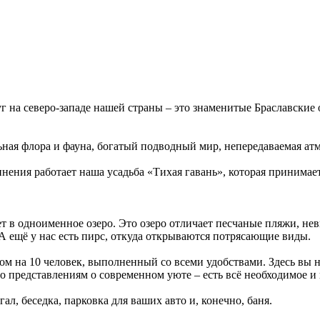
 на северо-западе нашей страны – это знаменитые Браславские 
ьная флора и фауна, богатый подводный мир, непередаваемая ат
ения работает наша усадьба «Тихая гавань», которая принимает 
ет в одноименное озеро. Это озеро отличает песчаные пляжи, не
 А ещё у нас есть пирс, откуда открываются потрясающие виды.
м на 10 человек, выполненный со всеми удобствами. Здесь вы 
о представлениям о современном уюте – есть всё необходимое и
л, беседка, парковка для ваших авто и, конечно, баня.