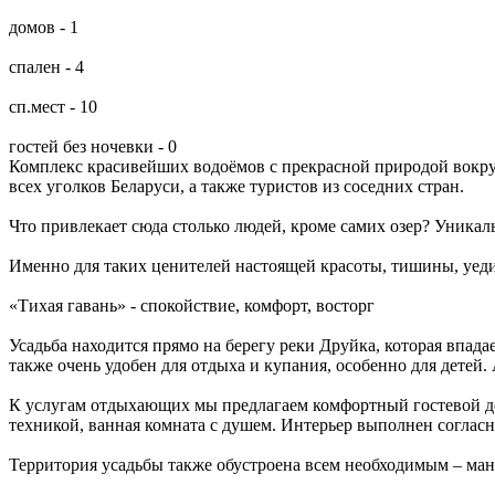
домов - 1
спален - 4
сп.мест - 10
гостей без ночевки - 0
Комплекс красивейших водоёмов с прекрасной природой вокруг
всех уголков Беларуси, а также туристов из соседних стран.
Что привлекает сюда столько людей, кроме самих озер? Уникал
Именно для таких ценителей настоящей красоты, тишины, уедин
«Тихая гавань» - спокойствие, комфорт, восторг
Усадьба находится прямо на берегу реки Друйка, которая впада
также очень удобен для отдыха и купания, особенно для детей.
К услугам отдыхающих мы предлагаем комфортный гостевой до
техникой, ванная комната с душем. Интерьер выполнен согласн
Территория усадьбы также обустроена всем необходимым – манга