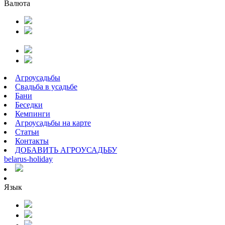
Валюта
Агроусадьбы
Свадьба в усадьбе
Бани
Беседки
Кемпинги
Агроусадьбы на карте
Статьи
Контакты
ДОБАВИТЬ АГРОУСАДЬБУ
belarus
-
holiday
Язык