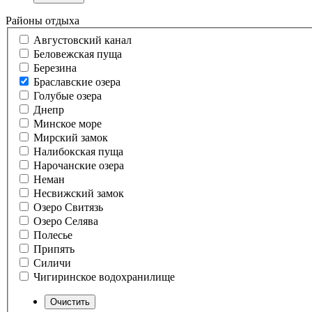
Районы отдыха
Августовский канал
Беловежская пуща
Березина
Браславские озера
Голубые озера
Днепр
Минское море
Мирский замок
Налибокская пуща
Нарочанские озера
Неман
Несвижский замок
Озеро Свитязь
Озеро Селява
Полесье
Припять
Силичи
Чигиринское водохранилище