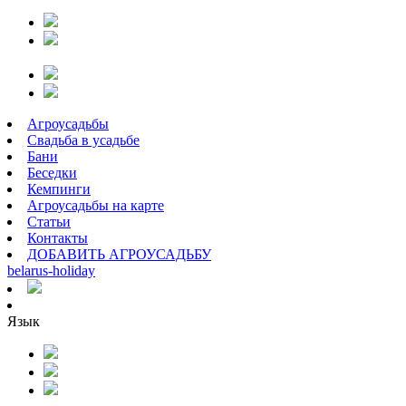
Агроусадьбы
Свадьба в усадьбе
Бани
Беседки
Кемпинги
Агроусадьбы на карте
Статьи
Контакты
ДОБАВИТЬ АГРОУСАДЬБУ
belarus
-
holiday
Язык