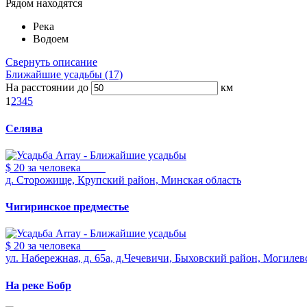
Рядом находятся
Река
Водоем
Свернуть описание
Ближайшие усадьбы (17)
На расстоянии до
км
1
2
3
4
5
Селява
$ 20
за человека
д. Сторожище, Крупский район, Минская область
Чигиринское предместье
$ 20
за человека
ул. Набережная, д. 65а, д.Чечевичи, Быховский район, Могилев
На реке Бобр