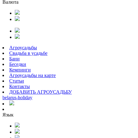
Валюта
Агроусадьбы
Свадьба в усадьбе
Бани
Беседки
Кемпинги
Агроусадьбы на карте
Статьи
Контакты
ДОБАВИТЬ АГРОУСАДЬБУ
belarus
-
holiday
Язык