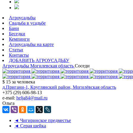
Агроусадьбы
Свадьба в усадьбе
Бани
Беседки
Кемпинги
Агроусадьбы на карте
Статьи
Контакты
ДОБАВИТЬ АГРОУСАДЬБУ
Агроусадьбы
Могилевская область
Соседи
$ 15
за человека
д.Пригани-1, Круглянский район, Могилёвская область
+375 (29) 606-98-13
e-mail:
helja84@mail.ru
Ольга
◄ Чигиринское предместье
◄ Серая шейка