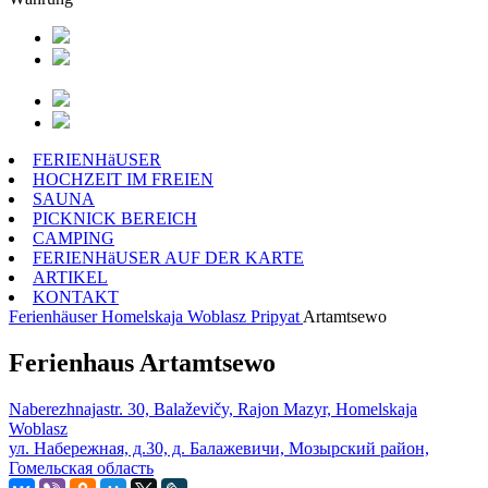
FERIENHäUSER
HOCHZEIT IM FREIEN
SAUNA
PICKNICK BEREICH
CAMPING
FERIENHäUSER AUF DER KARTE
ARTIKEL
KONTAKT
Ferienhäuser
Homelskaja Woblasz
Pripyat
Artamtsewo
Ferienhaus Artamtsewo
Naberezhnajastr. 30, Balaževičy, Rajon Mazyr, Homelskaja
Woblasz
ул. Набережная, д.30, д. Балажевичи, Мозырский район,
Гомельская область