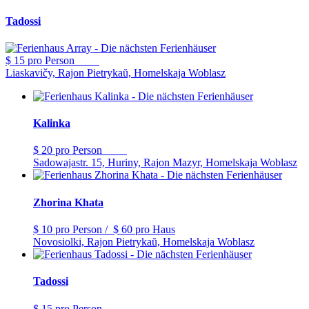
Tadossi
$ 15
pro Person
Liaskavičy, Rajon Pietrykaŭ, Homelskaja Woblasz
Kalinka
$ 20
pro Person
Sadowajastr. 15, Huriny, Rajon Mazyr, Homelskaja Woblasz
Zhorina Khata
$ 10
pro Person
/
$ 60
pro Haus
Novosiolki, Rajon Pietrykaŭ, Homelskaja Woblasz
Tadossi
$ 15
pro Person