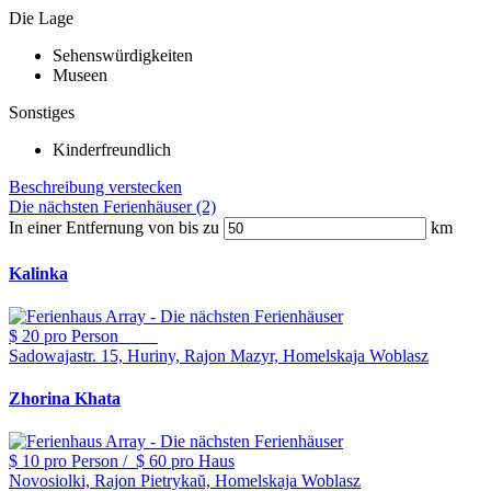
Die Lage
Sehenswürdigkeiten
Museen
Sonstiges
Kinderfreundlich
Beschreibung verstecken
Die nächsten Ferienhäuser (2)
In einer Entfernung von bis zu
km
Kalinka
$ 20
pro Person
Sadowajastr. 15, Huriny, Rajon Mazyr, Homelskaja Woblasz
Zhorina Khata
$ 10
pro Person
/
$ 60
pro Haus
Novosiolki, Rajon Pietrykaŭ, Homelskaja Woblasz