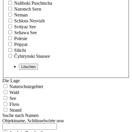
Naliboki Puschtscha
Narotsch Seen
Neman
Schloss Nesvizh
Svityaz See
Seliawa See
Polesie
Pripyat
Silichi
Čyhirynski Stausee
Die Lage
Naturschutzgebiet
Wald
See
Fluss
Strand
Suche nach Namen
Objektname, Schlüsselwörte usw