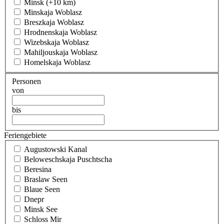
Minsk (+10 km)
Minskaja Woblasz
Breszkaja Woblasz
Hrodnenskaja Woblasz
Wizebskaja Woblasz
Mahiljouskaja Woblasz
Homelskaja Woblasz
Personen
von
bis
Feriengebiete
Augustowski Kanal
Beloweschskaja Puschtscha
Beresina
Braslaw Seen
Blaue Seen
Dnepr
Minsk See
Schloss Mir