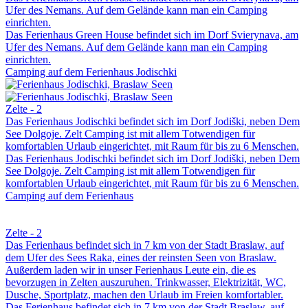
Ufer des Nemans. Auf dem Gelände kann man ein Camping
einrichten.
Das Ferienhaus Green House befindet sich im Dorf Svierynava, am
Ufer des Nemans. Auf dem Gelände kann man ein Camping
einrichten.
Camping auf dem Ferienhaus Jodischki
Zelte - 2
Das Ferienhaus Jodischki befindet sich im Dorf Jodiški, neben Dem
See Dolgoje. Zelt Camping ist mit allem Тotwendigen für
komfortablen Urlaub eingerichtet, mit Raum für bis zu 6 Menschen.
Das Ferienhaus Jodischki befindet sich im Dorf Jodiški, neben Dem
See Dolgoje. Zelt Camping ist mit allem Тotwendigen für
komfortablen Urlaub eingerichtet, mit Raum für bis zu 6 Menschen.
Camping auf dem Ferienhaus
Zelte - 2
Das Ferienhaus befindet sich in 7 km von der Stadt Braslaw, auf
dem Ufer des Sees Raka, eines der reinsten Seen von Braslaw.
Außerdem laden wir in unser Ferienhaus Leute ein, die es
bevorzugen in Zelten auszuruhen. Trinkwasser, Elektrizität, WC,
Dusche, Sportplatz, machen den Urlaub im Freien komfortabler.
Das Ferienhaus befindet sich in 7 km von der Stadt Braslaw, auf