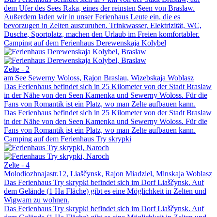
dem Ufer des Sees Raka, eines der reinsten Seen von Braslaw.
Außerdem laden wir in unser Ferienhaus Leute ein, die es
bevorzugen in Zelten auszuruhen. Trinkwasser, Elektrizität, WC,
Dusche, Sportplatz, machen den Urlaub im Freien komfortabler.
Camping auf dem Ferienhaus Derewenskaja Kolybel
Zelte - 2
am See Sewerny Woloss, Rajon Braslau, Wizebskaja Woblasz
Das Ferienhaus befindet sich in 25 Kilometer von der Stadt Braslaw
in der Nähe von den Seen Kamenka und Sewerny Woloss. Für die
Fans von Romantik ist ein Platz, wo man Zelte aufbauen kann.
Das Ferienhaus befindet sich in 25 Kilometer von der Stadt Braslaw
in der Nähe von den Seen Kamenka und Sewerny Woloss. Für die
Fans von Romantik ist ein Platz, wo man Zelte aufbauen kann.
Camping auf dem Ferienhaus Try skrypki
Zelte - 4
Molodiozhnajastr.12, Liaščynsk, Rajon Miadziel, Minskaja Woblasz
Das Ferienhaus Try skrypki befindet sich im Dorf Liaščynsk. Auf
dem Gelände (1 Ha Fläche) gibt es eine Möglichkeit in Zelten und
Wigwam zu wohnen.
Das Ferienhaus Try skrypki befindet sich im Dorf Liaščynsk. Auf