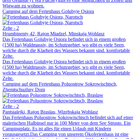
dem Gelände (1 Ha Fläche) gibt es eine Möglichkeit in Zelten und
Wigwam zu wohnen.
Camping auf dem Ferienhaus Golubyje Osiora
Zelte - 2
Hrumbinenty 42, Rajon Miadzel, Minskaja Woblasz
Das Ferienhaus Golubyje Osiora befindet sich in einem großen
(1500 ha) Waldmassiv, im Schutzgebiet, wo gibt es viele Seen,
welche durch die Klarheit des Wassers bekannt sind. komfortable
Zelte.
Das Ferienhaus Golubyje Osiora befindet sich in einem großen
(1500 ha) Waldmassiv, im Schutzgebiet, wo gibt es viele Seen,
welche durch die Klarheit des Wassers bekannt sind. komfortable
Zelte.
Camping auf dem Ferienhaus Poluostrow Sokrowischtsch,
Zhemtschuzhny Dom
Zelte - 2
Pantsialejki, Rajon Braslau, Wizebskaja Woblasz
Das Ferienhaus Poluostrow Sokrowischtsch befindet sich auf einer
malerischen Halbinsel nur in 100 Meter von dem See Strusto. Ein
Campingplatz. Es ist alles für einen Urlaub mit Kindern
vorausgesetzt.Das Camping von unserem Ökoferienhaus ist eine