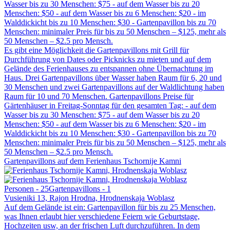
Wasser bis zu 30 Menschen: $75 - auf dem Wasser bis zu 20
Menschen: $50 - auf dem Wasser bis zu 6 Menschen: $20 - im
Walddickicht bis zu 10 Menschen: $30 - Gartenpavillon bis zu 70
Menschen: minimaler Preis für bis zu 50 Menschen – $125, mehr als
50 Menschen – $2.5 pro Mensch.
Es gibt eine Möglichkeit die Gartenpavillons mit Grill für
Durchführung von Dates oder Picknicks zu mieten und auf dem
Gelände des Ferienhauses zu entspannen ohne Übernachtung im
Haus. Drei Gartenpavillons über Wasser haben Raum für 6, 20 und
30 Menschen und zwei Gartenpavillons auf der Waldlichtung haben
Raum für 10 und 70 Menschen. Gartenpavillons Preise für
Gärtenhäuser in Freitag-Sonntag für den gesamten Tag: - auf dem
Wasser bis zu 30 Menschen: $75 - auf dem Wasser bis zu 20
Menschen: $50 - auf dem Wasser bis zu 6 Menschen: $20 - im
Walddickicht bis zu 10 Menschen: $30 - Gartenpavillon bis zu 70
Menschen: minimaler Preis für bis zu 50 Menschen – $125, mehr als
50 Menschen – $2.5 pro Mensch.
Gartenpavillons auf dem Ferienhaus Tschornije Kamni
Personen - 25
Gartenpavillons - 1
Vusieniki 13, Rajon Hrodna, Hrodnenskaja Woblasz
Auf dem Gelände ist ein: Gartenpavillon für bis zu 25 Menschen,
was Ihnen erlaubt hier verschiedene Feiern wie Geburtstage,
Hochzeiten usw, an der frischen Luft durchzuführen. In dem