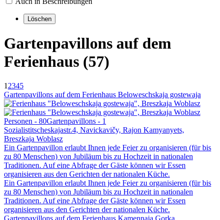
Auch in Beschreibungen
Gartenpavillons auf dem
Ferienhaus (57)
1
2
3
4
5
Gartenpavillons auf dem Ferienhaus Beloweschskaja gostewaja
Personen - 80
Gartenpavillons - 1
Sozialistitscheskajastr.4, Navickavičy, Rajon Kamyanyets,
Breszkaja Woblasz
Ein Gartenpavillon erlaubt Ihnen jede Feier zu organisieren (für bis
zu 80 Menschen) von Jubiläum bis zu Hochzeit in nationalen
Traditionen. Auf eine Abfrage der Gäste können wir Essen
organisieren aus den Gerichten der nationalen Küche.
Ein Gartenpavillon erlaubt Ihnen jede Feier zu organisieren (für bis
zu 80 Menschen) von Jubiläum bis zu Hochzeit in nationalen
Traditionen. Auf eine Abfrage der Gäste können wir Essen
organisieren aus den Gerichten der nationalen Küche.
Gartenpavillons auf dem Ferienhaus Kamennaja Gorka