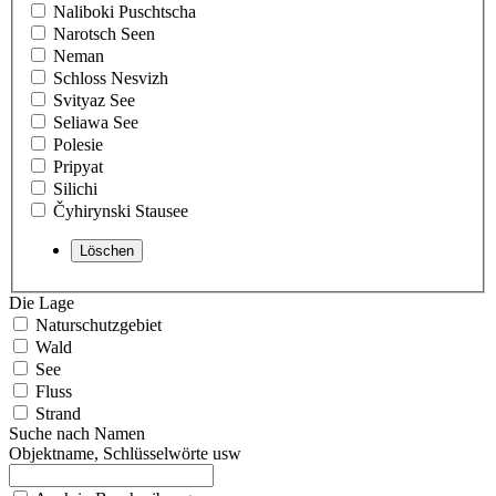
Naliboki Puschtscha
Narotsch Seen
Neman
Schloss Nesvizh
Svityaz See
Seliawa See
Polesie
Pripyat
Silichi
Čyhirynski Stausee
Die Lage
Naturschutzgebiet
Wald
See
Fluss
Strand
Suche nach Namen
Objektname, Schlüsselwörte usw