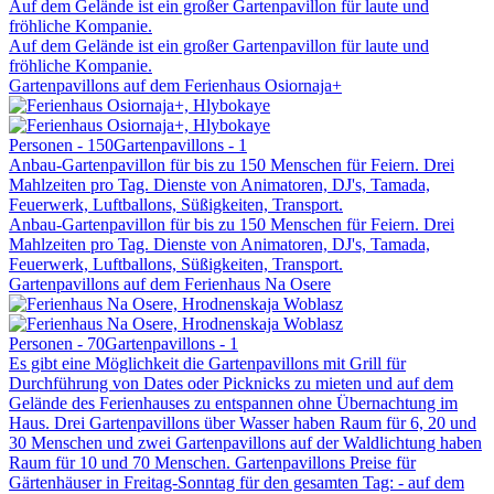
Auf dem Gelände ist ein großer Gartenpavillon für laute und
fröhliche Kompanie.
Auf dem Gelände ist ein großer Gartenpavillon für laute und
fröhliche Kompanie.
Gartenpavillons auf dem Ferienhaus Osiornaja+
Personen - 150
Gartenpavillons - 1
Anbau-Gartenpavillon für bis zu 150 Menschen für Feiern. Drei
Mahlzeiten pro Tag. Dienste von Animatoren, DJ's, Tamada,
Feuerwerk, Luftballons, Süßigkeiten, Transport.
Anbau-Gartenpavillon für bis zu 150 Menschen für Feiern. Drei
Mahlzeiten pro Tag. Dienste von Animatoren, DJ's, Tamada,
Feuerwerk, Luftballons, Süßigkeiten, Transport.
Gartenpavillons auf dem Ferienhaus Na Osere
Personen - 70
Gartenpavillons - 1
Es gibt eine Möglichkeit die Gartenpavillons mit Grill für
Durchführung von Dates oder Picknicks zu mieten und auf dem
Gelände des Ferienhauses zu entspannen ohne Übernachtung im
Haus. Drei Gartenpavillons über Wasser haben Raum für 6, 20 und
30 Menschen und zwei Gartenpavillons auf der Waldlichtung haben
Raum für 10 und 70 Menschen. Gartenpavillons Preise für
Gärtenhäuser in Freitag-Sonntag für den gesamten Tag: - auf dem