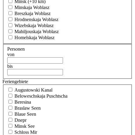
Minsk (+10 km)
Minskaja Woblasz
Breszkaja Woblasz
Hrodnenskaja Woblasz
Wizebskaja Woblasz
Mahiljouskaja Woblasz
Homelskaja Woblasz
Personen
von
bis
Feriengebiete
Augustowski Kanal
Beloweschskaja Puschtscha
Beresina
Braslaw Seen
Blaue Seen
Dnepr
Minsk See
Schloss Mir