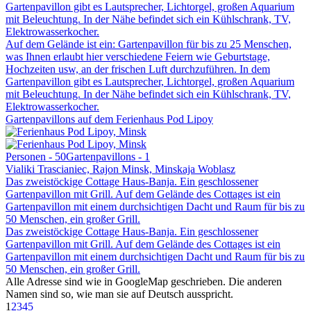
Gartenpavillon gibt es Lautsprecher, Lichtorgel, großen Aquarium
mit Beleuchtung. In der Nähe befindet sich ein Kühlschrank, TV,
Elektrowasserkocher.
Auf dem Gelände ist ein: Gartenpavillon für bis zu 25 Menschen,
was Ihnen erlaubt hier verschiedene Feiern wie Geburtstage,
Hochzeiten usw, an der frischen Luft durchzuführen. In dem
Gartenpavillon gibt es Lautsprecher, Lichtorgel, großen Aquarium
mit Beleuchtung. In der Nähe befindet sich ein Kühlschrank, TV,
Elektrowasserkocher.
Gartenpavillons auf dem Ferienhaus Pod Lipoy
Personen - 50
Gartenpavillons - 1
Vialiki Trascianiec, Rajon Minsk, Minskaja Woblasz
Das zweistöckige Cottage Haus-Banja. Ein geschlossener
Gartenpavillon mit Grill. Auf dem Gelände des Cottages ist ein
Gartenpavillon mit einem durchsichtigen Dacht und Raum für bis zu
50 Menschen, ein großer Grill.
Das zweistöckige Cottage Haus-Banja. Ein geschlossener
Gartenpavillon mit Grill. Auf dem Gelände des Cottages ist ein
Gartenpavillon mit einem durchsichtigen Dacht und Raum für bis zu
50 Menschen, ein großer Grill.
Alle Adresse sind wie in GoogleMap geschrieben. Die anderen
Namen sind so, wie man sie auf Deutsch ausspricht.
1
2
3
4
5